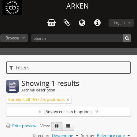
ARKEN
Log in
Browse
Filters
Showing 1 results
Archival description
Koralbok till 1697 års psalmbok
Advanced search options
Print preview
View:
Direction:
Descending
Sort by:
Reference code