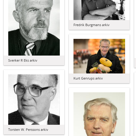
Fredrik Burgmans arkiv
Sverker R Eks arkiv
Kurt Genrups arkiv
Torsten W. Perssons arkiv