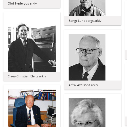
Olof Hederyds arkiv
Bengt Lundbergs arkiv
Claes-Christian Elerts arkiv
Alf W Axelsons arkiv