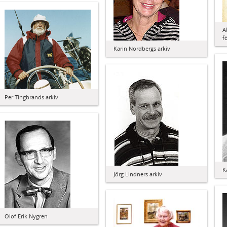
A
f
Karin Nordbergs arkiv
Per Tingbrands arkiv
K
Jörg Lindners arkiv
Olof Erik Nygren