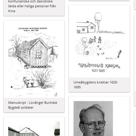
konfucianska och daoistiska
lärda eller heliga personer från
Kina
Umeåbygdens knektar 1620-
1695
Manuskript : Lövånger Burträsk
Bygdeå soldater