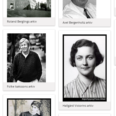
Roland Berglings arkiv
Axel Bergenholtz arkiv
Folke Isakssons arkiv
Hallgärd Victorins arkiv