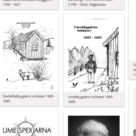
(1758 - 1824): Dagböcker
1700 - 1827
Ö
s
1
Skellefteåbygdens soldater 1695-
Umeåbygdens soldater 1695-
1895
1895