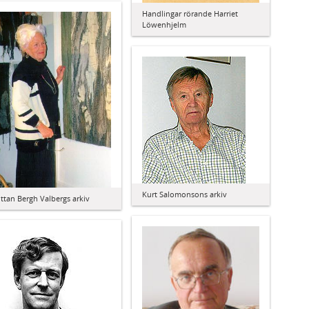
Handlingar rörande Harriet
Löwenhjelm
Kurt Salomonsons arkiv
ittan Bergh Valbergs arkiv