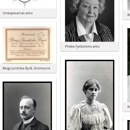
Umespexarnas arkiv
B
Phebe Fjellströms arkiv
Bergs Juridiska Byrå, Strömsund
R