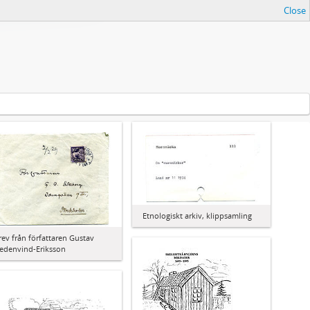
Close
Etnologiskt arkiv, klippsamling
rev från författaren Gustav
edenvind-Eriksson