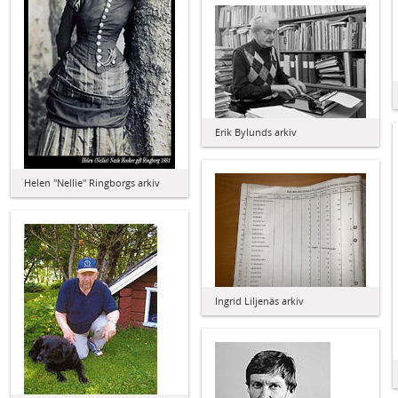
Erik Bylunds arkiv
Helen "Nellie" Ringborgs arkiv
Ingrid Liljenäs arkiv