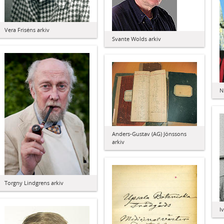
Vera Friséns arkiv
Svante Wolds arkiv
N
Anders-Gustav (AG) Jönssons
arkiv
Torgny Lindgrens arkiv
I