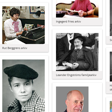
Ingegerd Fries arkiv
S
Rut Berggrens arkiv
Leander Engströms familjearkiv
H
s