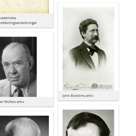
kademiska
öreläsningsanteckningar
John Ekströms arkiv
arl Müllers arkiv