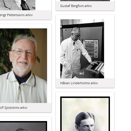
Gustaf Bergfors arkiv
engt Petterssons arkiv
Håkan Linderholms arkiv
olf Sjöströms arkiv