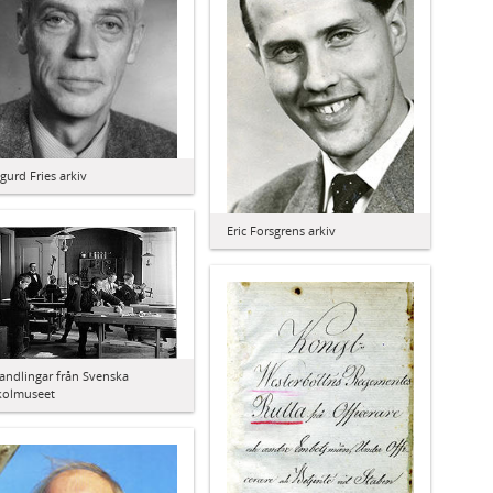
igurd Fries arkiv
Eric Forsgrens arkiv
andlingar från Svenska
kolmuseet