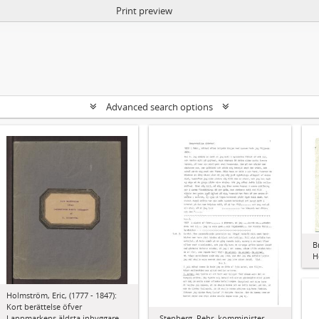
Print preview
Advanced search options
B
H
Holmström, Eric, (1777 - 1847):
Kort berättelse öfver
Stenberg, Pehr, komminister
Lappmarkens äldsta inbyggare...