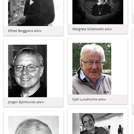
Margreta Söderwalls arkiv
Elfred Berggrens arkiv
Kjell Lundholms arkiv
Jörgen Björklunds arkiv