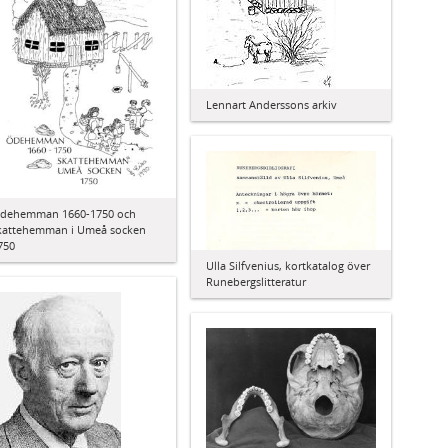
Lennart Anderssons arkiv
dehemman 1660-1750 och
kattehemman i Umeå socken
750
Ulla Silfvenius, kortkatalog över
Runebergslitteratur