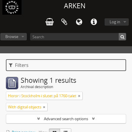
ARKEN
Log in
Browse
Filters
Showing 1 results
Archival description
Horor i Stockholm i slutet på 1760-talet
With digital objects
Advanced search options