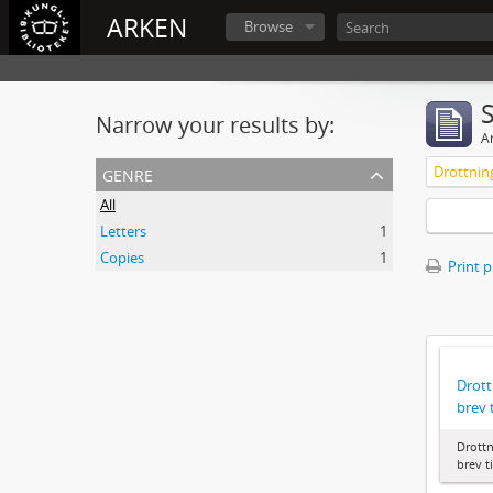
ARKEN
Browse
Narrow your results by:
Ar
genre
All
Letters
1
Copies
1
Print 
Drott
brev 
Drottn
brev t