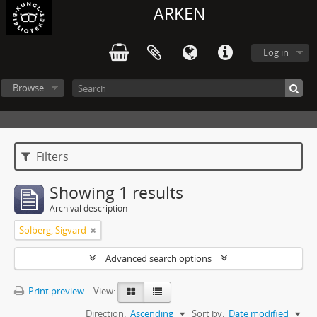
ARKEN
Log in
Browse
Filters
Showing 1 results
Archival description
Solberg, Sigvard
Advanced search options
Print preview
View:
Direction:
Ascending
Sort by:
Date modified