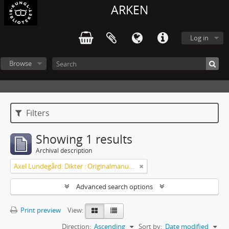
ARKEN
Log in
Browse
Filters
Showing 1 results
Archival description
Axel Lundegård: Dikter : Originalmanuskript
Advanced search options
Print preview
View:
Direction:
Ascending
Sort by:
Date modified