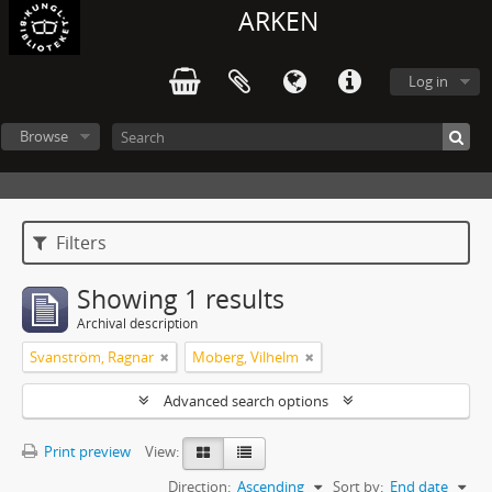
ARKEN
Log in
Browse
Filters
Showing 1 results
Archival description
Svanström, Ragnar
Moberg, Vilhelm
Advanced search options
Print preview
View:
Direction:
Ascending
Sort by:
End date