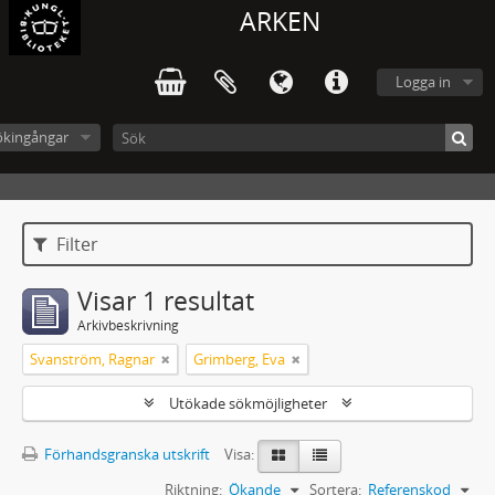
ARKEN
Logga in
ökingångar
Filter
Visar 1 resultat
Arkivbeskrivning
Svanström, Ragnar
Grimberg, Eva
Utökade sökmöjligheter
Förhandsgranska utskrift
Visa:
Riktning:
Ökande
Sortera:
Referenskod