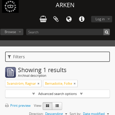
ARKEN
Log in
Browse
Filters
Showing 1 results
Archival description
Svanström, Ragnar
Bernadotte, Folke
Advanced search options
Print preview
View:
Direction:
Descending
Sort by:
Date modified