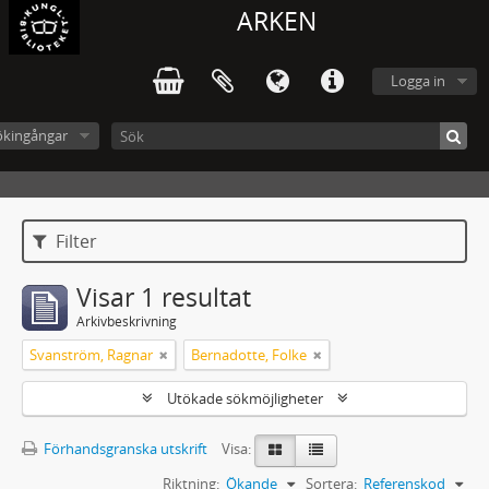
ARKEN
Logga in
ökingångar
Filter
Visar 1 resultat
Arkivbeskrivning
Svanström, Ragnar
Bernadotte, Folke
Utökade sökmöjligheter
Förhandsgranska utskrift
Visa:
Riktning:
Ökande
Sortera:
Referenskod