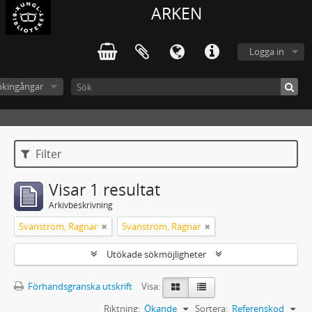
ARKEN
Logga in
ökingångar
Filter
Visar 1 resultat
Arkivbeskrivning
Svanström, Ragnar
Svanström, Ragnar
Utökade sökmöjligheter
Förhandsgranska utskrift
Visa:
Riktning:
Ökande
Sortera:
Referenskod