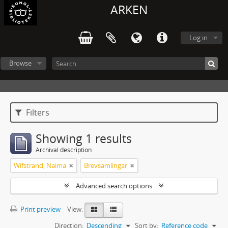
ARKEN
Log in
Browse
Filters
Showing 1 results
Archival description
Wifstrand, Naima
Brevsamlingar
Advanced search options
Print preview
View:
Direction:
Descending
Sort by:
Reference code