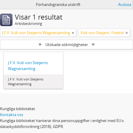
Förhandsgranska utskrift
Avsluta
Visar 1 resultat
Arkivbeskrivning
J.F.V. Vult von Steijerns Wagnersamling
Vult von Steijern, Fredrik
Utökade sökmöjligheter
J.F.V. Vult von Steijerns
Wagnersamling
J.F.V. Vult von Steijerns
Wagnersamling
Kungliga biblioteket
Kontakta oss
Kungliga biblioteket hanterar dina personuppgifter i enlighet med EU:s
dataskyddsförordning (2018), GDPR.