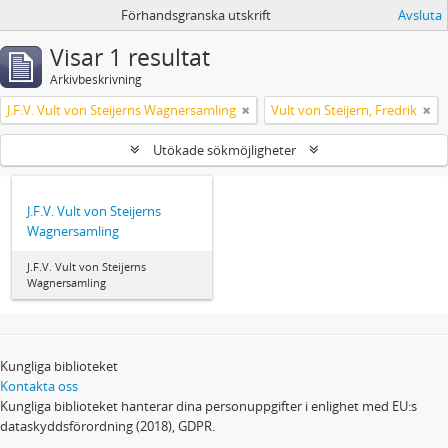
Förhandsgranska utskrift
Avsluta
Visar 1 resultat
Arkivbeskrivning
J.F.V. Vult von Steijerns Wagnersamling
Vult von Steijern, Fredrik
Utökade sökmöjligheter
J.F.V. Vult von Steijerns
Wagnersamling
J.F.V. Vult von Steijerns
Wagnersamling
Kungliga biblioteket
Kontakta oss
Kungliga biblioteket hanterar dina personuppgifter i enlighet med EU:s
dataskyddsförordning (2018), GDPR.