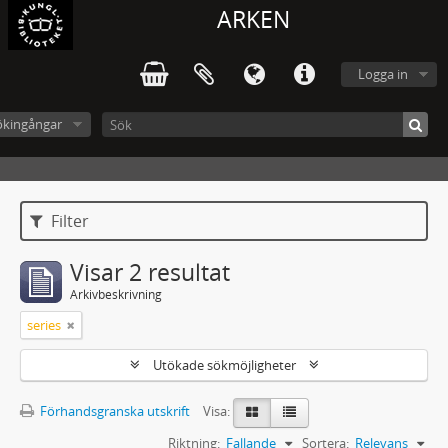
ARKEN
Logga in
ökingångar
Filter
Visar 2 resultat
Arkivbeskrivning
series
Utökade sökmöjligheter
Förhandsgranska utskrift
Visa:
Riktning:
Fallande
Sortera:
Relevans