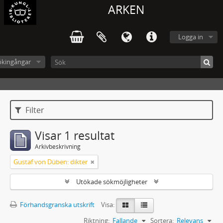
ARKEN
Logga in
ökingångar
Filter
Visar 1 resultat
Arkivbeskrivning
Gustaf von Düben: dikter
Utökade sökmöjligheter
Förhandsgranska utskrift
Visa:
Riktning:
Fallande
Sortera:
Relevans