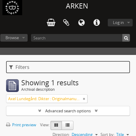
ARKEN
Log in
Browse
Filters
Showing 1 results
Archival description
Axel Lundegård: Dikter : Originalmanuskript
Advanced search options
Print preview
View:
Direction:
Descending
Sort by:
Title