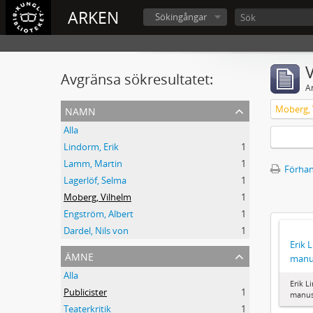
ARKEN
Sökingångar
V
Avgränsa sökresultatet:
A
namn
Moberg, 
Alla
Lindorm, Erik
1
Lamm, Martin
1
Förhan
Lagerlöf, Selma
1
Moberg, Vilhelm
1
Engström, Albert
1
Dardel, Nils von
1
Erik 
ämne
manu
Alla
Erik L
Publicister
1
manus
Teaterkritik
1