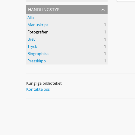
handlingstyp
Alla
Manuskript
1
Fotografier
1
Brev
1
Tryck
1
Biographica
1
Pressklipp
1
Kungliga biblioteket
Kontakta oss