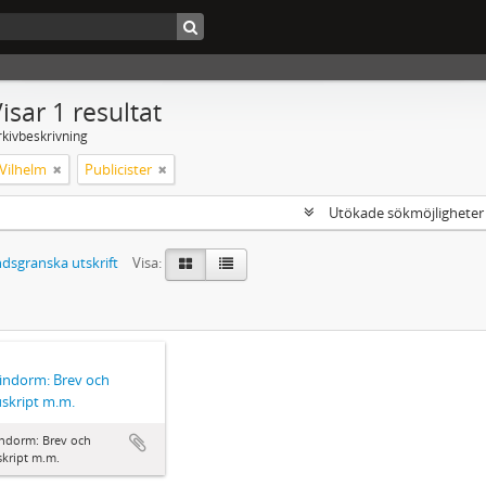
isar 1 resultat
rkivbeskrivning
Vilhelm
Publicister
Utökade sökmöjlighete
dsgranska utskrift
Visa:
Lindorm: Brev och
skript m.m.
indorm: Brev och
kript m.m.