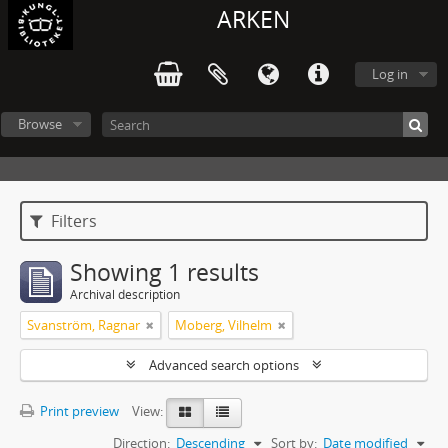
ARKEN
Log in
Browse
Filters
Showing 1 results
Archival description
Svanström, Ragnar
Moberg, Vilhelm
Advanced search options
Print preview
View:
Direction:
Descending
Sort by:
Date modified