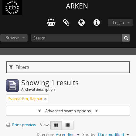
ARKEN
Log in
Browse
Filters
Showing 1 results
Archival description
Svanström, Ragnar
Advanced search options
Print preview
View:
Direction:
Ascending
Sort by:
Date modified