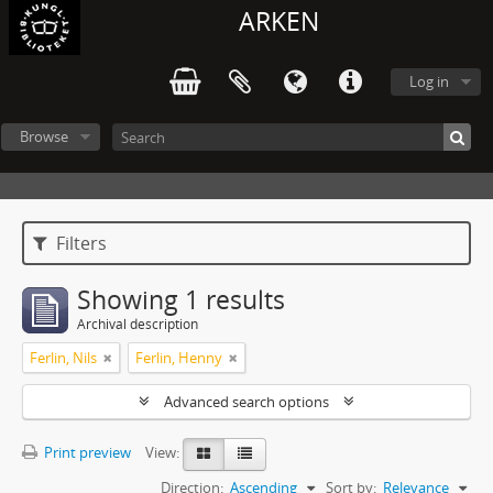
ARKEN
Log in
Browse
Filters
Showing 1 results
Archival description
Ferlin, Nils
Ferlin, Henny
Advanced search options
Print preview
View:
Direction:
Ascending
Sort by:
Relevance