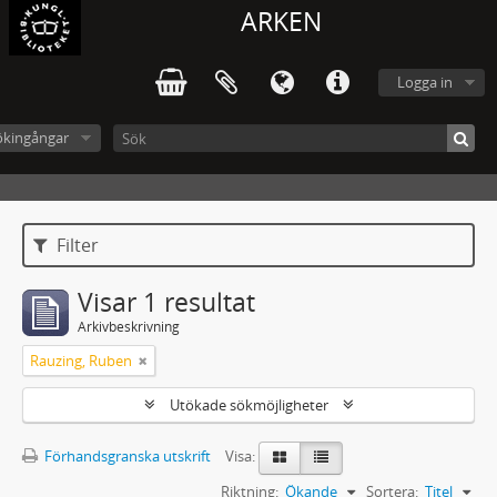
ARKEN
Logga in
ökingångar
Filter
Visar 1 resultat
Arkivbeskrivning
Rauzing, Ruben
Utökade sökmöjligheter
Förhandsgranska utskrift
Visa:
Riktning:
Ökande
Sortera:
Titel