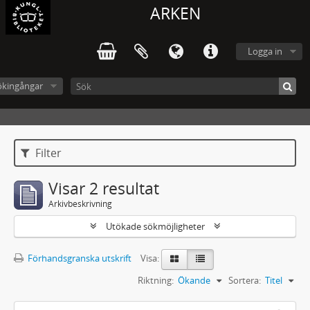
ARKEN
Logga in
ökingångar
Filter
Visar 2 resultat
Arkivbeskrivning
Utökade sökmöjligheter
Förhandsgranska utskrift
Visa:
Riktning:
Ökande
Sortera:
Titel