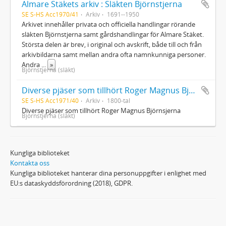
Almare Stäkets arkiv : Släkten Björnstjerna
SE S-HS Acc1970/41
Arkiv
1691--1950
Arkivet innehåller privata och officiella handlingar rörande
släkten Björnstjerna samt gårdshandlingar för Almare Stäket.
Största delen är brev, i original och avskrift, både till och från
arkivbildarna samt mellan andra ofta namnkunniga personer.
Andra
...
»
Björnstjerna (släkt)
Diverse pjäser som tillhört Roger Magnus Björnsjerna
SE S-HS Acc1971/40
Arkiv
1800-tal
Diverse pjäser som tillhört Roger Magnus Björnsjerna
Björnstjerna (släkt)
Kungliga biblioteket
Kontakta oss
Kungliga biblioteket hanterar dina personuppgifter i enlighet med
EU:s dataskyddsförordning (2018), GDPR.