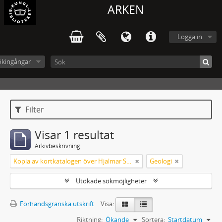
ARKEN
Logga in
ökingångar
Filter
Visar 1 resultat
Arkivbeskrivning
Kopia av kortkatalogen över Hjalmar Sjögrens bibliotek i IVA
Geologi
Utökade sökmöjligheter
Förhandsgranska utskrift
Visa:
Riktning:
Ökande
Sortera:
Startdatum