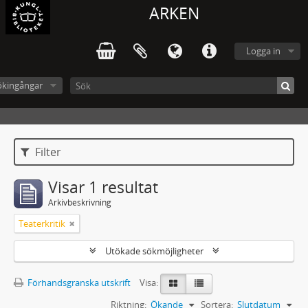
ARKEN
Logga in
ökingångar
Filter
Visar 1 resultat
Arkivbeskrivning
Teaterkritik
Utökade sökmöjligheter
Förhandsgranska utskrift
Visa:
Riktning:
Ökande
Sortera:
Slutdatum