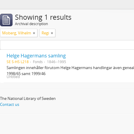
Showing 1 results
Archival description
Moberg, Vilhelm
Regi
Helge Hagermans samling
SE S-HS L218
Fonds
1846--1995
Samlingen innehåller förutom Helge Hagermans handlingar även genealo
1998/65 samt 1999/46
Untitled
The National Library of Sweden
Contact us