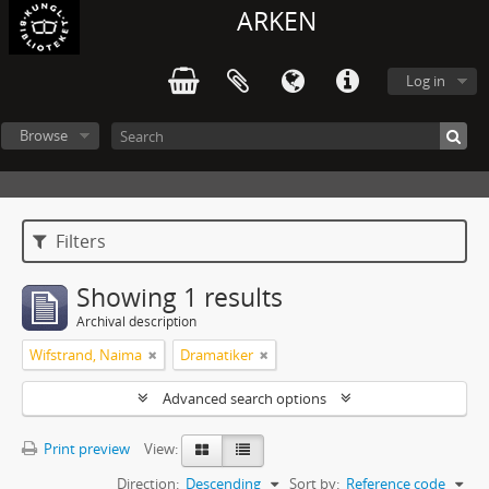
ARKEN
Log in
Browse
Filters
Showing 1 results
Archival description
Wifstrand, Naima
Dramatiker
Advanced search options
Print preview
View:
Direction:
Descending
Sort by:
Reference code