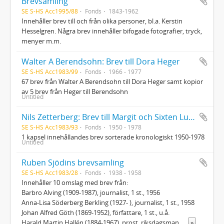
Brevsamling
SE S-HS Acc1995/88
Fonds
1843-1962
Innehåller brev till och från olika personer, bl.a. Kerstin
Hesselgren. Några brev innehåller bifogade fotografier, tryck,
menyer m.m.
Walter A Berendsohn: Brev till Dora Heger
SE S-HS Acc1983/99
Fonds
1966 - 1977
67 brev från Walter A Berendsohn till Dora Heger samt kopior
av 5 brev från Heger till Berendsohn
Untitled
Nils Zetterberg: Brev till Margit och Sixten Lundbohm
SE S-HS Acc1983/93
Fonds
1950 - 1978
1 kapsel innehållandes brev sorterade kronologiskt 1950-1978
Untitled
Ruben Sjödins brevsamling
SE S-HS Acc1983/28
Fonds
1938 - 1958
Innehåller 10 omslag med brev från:
Barbro Alving (1909-1987), journalist, 1 st., 1956
Anna-Lisa Söderberg Berkling (1927- ), journalist, 1 st., 1958
Johan Alfred Göth (1869-1952), författare, 1 st., u.å.
Harald Martin Hallén (1884-1967), prost, riksdagsman,
...
»