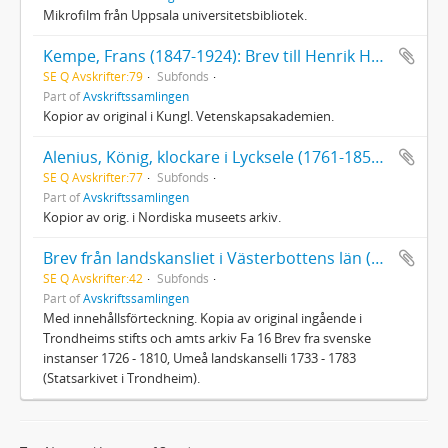
Mikrofilm från Uppsala universitetsbibliotek.
Kempe, Frans (1847-1924): Brev till Henrik Hesselman m.m.
SE Q Avskrifter:79
Subfonds
Part of
Avskriftssamlingen
Kopior av original i Kungl. Vetenskapsakademien.
Alenius, König, klockare i Lycksele (1761-1854), 47 brev till J. A. Linder åren 1835-1854
SE Q Avskrifter:77
Subfonds
Part of
Avskriftssamlingen
Kopior av orig. i Nordiska museets arkiv.
Brev från landskansliet i Västerbottens län (med bilagor) till stiftsamtmannen i Trondheim 1734, 1735, 1745, 1752, 1753 och 1783
SE Q Avskrifter:42
Subfonds
Part of
Avskriftssamlingen
Med innehållsförteckning. Kopia av original ingående i
Trondheims stifts och amts arkiv Fa 16 Brev fra svenske
instanser 1726 - 1810, Umeå landskanselli 1733 - 1783
(Statsarkivet i Trondheim).