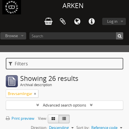
ARKEN
Log in
Browse
Filters
Showing 26 results
Archival description
Brevsamlingar
Advanced search options
Print preview
View:
Direction:
Descending
Sort by:
Reference code