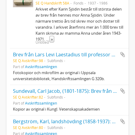
SE Q Handskrift 58A
Fonds
1937 - 1986
Arkivet efter Karin Sjödin består till största delen
av brev från hennes mor Anna Sjödin. Under
närmare trettio års tid skrev mor och dotter till
varandra. I arkivet återfinns mer än 1.000 brev till
Karin skrivna av mamma Anna under åren 1943-
1971.
...
»
Untitled
Brev från Lars Levi Laestadius till professor Göran Wahlenberg, Uppsala 1807 - 1843 spridda år
SE Q Avskrifter:98
Subfonds
Part of
Avskriftssamlingen
Fotokopior och mikrofilm av original i Uppsala
universitetsbibliotek, Handskriftssamlingen G 320b.
Sundevall, Carl Jacob, (1801-1875): Brev från Nils Johan Sundelin i Lycksele 1840-1850
SE Q Avskrifter:82
Subfonds
Part of
Avskriftssamlingen
Kopior av original i Kungl. Vetenskapsakademien
Bergström, Karl, landshövding (1858-1937): Brev från FD Paul Hellström
SE Q Avskrifter:80
Subfonds
Part of
Avskriftssamlingen