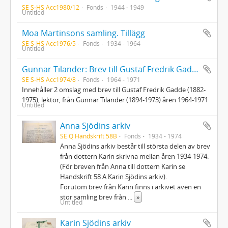
SE S-HS Acc1980/12
Fonds
1944 - 1949
Untitled
Moa Martinsons samling. Tillägg
SE S-HS Acc1976/5
Fonds
1934 - 1964
Untitled
Gunnar Tilander: Brev till Gustaf Fredrik Gadde
SE S-HS Acc1974/8
Fonds
1964 - 1971
Innehåller 2 omslag med brev till Gustaf Fredrik Gadde (1882-
1975), lektor, från Gunnar Tilander (1894-1973) åren 1964-1971
Untitled
Anna Sjödins arkiv
SE Q Handskrift 58B
Fonds
1934 - 1974
Anna Sjödins arkiv består till största delen av brev
från dottern Karin skrivna mellan åren 1934-1974.
(För breven från Anna till dottern Karin se
Handskrift 58 A Karin Sjödins arkiv).
Förutom brev från Karin finns i arkivet även en
stor samling brev från
...
»
Untitled
Karin Sjödins arkiv