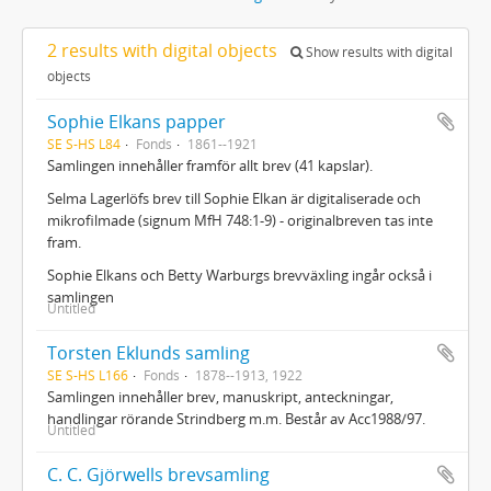
2 results with digital objects
Show results with digital
objects
Sophie Elkans papper
SE S-HS L84
Fonds
1861--1921
Samlingen innehåller framför allt brev (41 kapslar).
Selma Lagerlöfs brev till Sophie Elkan är digitaliserade och
mikrofilmade (signum MfH 748:1-9) - originalbreven tas inte
fram.
Sophie Elkans och Betty Warburgs brevväxling ingår också i
samlingen
Untitled
Torsten Eklunds samling
SE S-HS L166
Fonds
1878--1913, 1922
Samlingen innehåller brev, manuskript, anteckningar,
handlingar rörande Strindberg m.m. Består av Acc1988/97.
Untitled
C. C. Gjörwells brevsamling