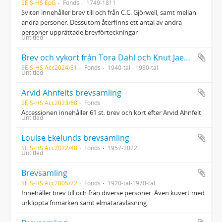
SE S-HS EpG
Fonds
1749-1811
Sviten innehåller brev till och från C.C. Gjörwell, samt mellan
andra personer. Dessutom återfinns ett antal av andra
personer upprättade brevförteckningar
Untitled
Brev och vykort från Tora Dahl och Knut Jaensson till Börje och Ulla Cronholm
SE S-HS Acc2024/31
Fonds
1940-tal - 1980-tal
Untitled
Arvid Ahnfelts brevsamling
SE S-HS Acc2023/68
Fonds
Accessionen innehåller 61 st. brev och kort efter Arvid Ahnfelt
Untitled
Louise Ekelunds brevsamling
SE S-HS Acc2022/48
Fonds
1957-2022
Untitled
Brevsamling
SE S-HS Acc2005/72
Fonds
1920-tal-1970-tal
Innehåller brev till och från diverse personer. Även kuvert med
urklippta frimärken samt elmätaravläsning.