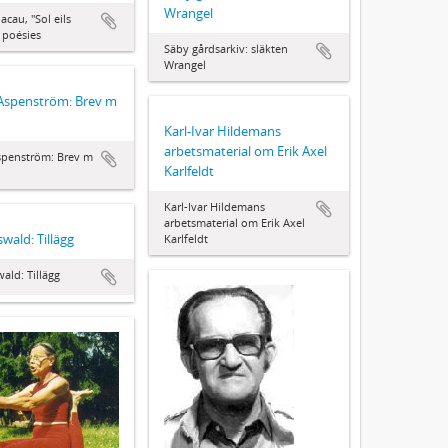
Wrangel
cau, "Sol eils
, poésies
Säby gårdsarkiv: släkten
Wrangel
Aspenström: Brev m
Karl-Ivar Hildemans
arbetsmaterial om Erik Axel
spenström: Brev m
Karlfeldt
Karl-Ivar Hildemans
arbetsmaterial om Erik Axel
wald: Tillägg
Karlfeldt
ald: Tillägg