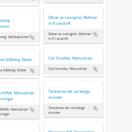
Dikter av Lenngren, Bellman
jöberg:
m fl i avskrift
svisor
Dikter av Lenngren, Bellman
berg: Sällskapsvisor
m fl i avskrift
Carl Snoilsky: Manuskript
na Stålberg: Dikter
Carl Snoilsky: Manuskript
a Stålberg: Dikter
Tankarnes lek vid lediga
 Edfelt: Manuskript
stunder
ttningar
Tankarnes lek vid lediga
Edfelt: Manuskript
stunder
tningar
Marianne Räf: Diktsamling