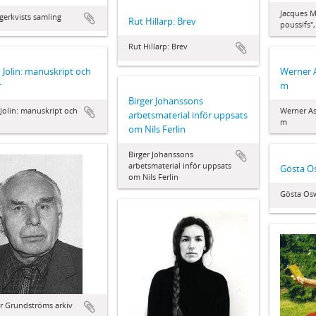
Jacques Ma
gerkvists samling
Rut Hillarp: Brev
poussifs"
Rut Hillarp: Brev
 Jolin: manuskript och
Werner 
r
m
Birger Johanssons
Jolin: manuskript och
Werner A
arbetsmaterial inför uppsats
m
om Nils Ferlin
Birger Johanssons
arbetsmaterial inför uppsats
Gösta Os
om Nils Ferlin
Gösta Osw
r Grundströms arkiv