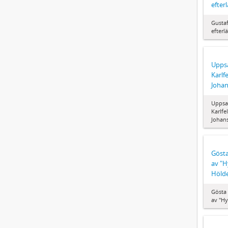
efte
Gustaf
efter
Uppsa
Karlf
Joha
Uppsat
Karlfe
Johan
Gösta
av "H
Hölde
Gösta
av "Hy