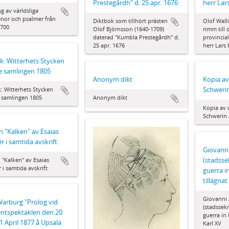
Prestegårdh" d. 25 apr. 1676
herr Lar
g av världsliga
enor och psalmer från
Diktbok som tillhört prästen
Olof Walli
1700
Olof Björnsson (1640-1709)
rimm till
daterad "Kumbla Prestegårdh" d.
provincia
25 apr. 1676
herr Lars
k: Witterhets Stycken
e samlingen 1805
Anonym dikt
Kopia av 
Schwerin
: Witterhets Stycken
 samlingen 1805
Anonym dikt
Kopia av d
Schwerin 
n "Kalken" av Esaias
r i samtida avskrift
Giovanni
(stadssek
 "Kalken" av Esaias
 i samtida avskrift
guerra i
tillägnat
Giovanni 
Warburg "Prolog vid
(stadssekr
ntspektaklen den 20
guerra in 
1 April 1877 å Upsala
Karl XV