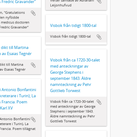
Verser samlade av Abraham
s Fredric Gravander"
Leijonhufvud
n, "Gratulations
 den nyfödde
l medicus doctoren
Visbok från tidigt 1800-tal
 Fredric Gravander"
Visbok från tidigt 1800-tal
dikt till Martina
 av Esaias Tegnér
Visbok från ca 1720-30-talet
ikt till Martina
med anteckningar av
av Esaias Tegnér
George Stephens i
september 1843. Äldre
namnteckning av Pehr
 Antonio Bonfantini
Gottlieb Torwest
reterare i Turin), La
n Francia. Poem
Visbok från ca 1720-30-talet
med anteckningar av George
 Karl XV
Stephens i september 1843.
Äldre namnteckning av Pehr
Antonio Bonfantini
Gottlieb Torwest
eterare i Turin), La
Francia. Poem tillägnat