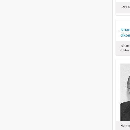
Pär La
Johan
dikte
Johan 
dikter
Helme