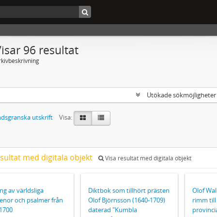
isar 96 resultat
rkivbeskrivning
Utökade sökmöjlighete
dsgranska utskrift
Visa:
sultat med digitala objekt
Visa resultat med digitala objekt
ng av världsliga
Diktbok som tillhört prästen
Olof Wal
lenor och psalmer från
Olof Björnsson (1640-1709)
rimm til
 1700
daterad "Kumbla
provinci