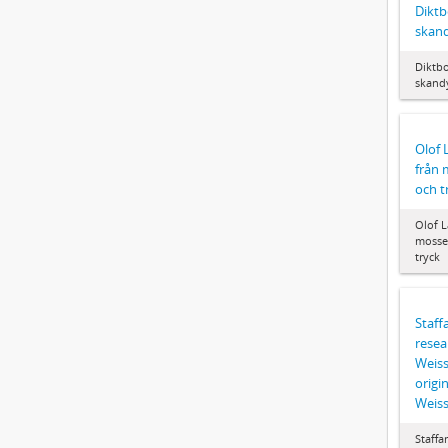
Diktb
skan
Diktbo
skand
Olof 
från 
och t
Olof L
mossen
tryck
Staf
resea
Weis
origi
Weis
Staff