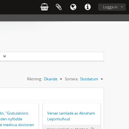
Logga in
r
Riktning:
Ökande
Sortera:
Slutdatum
lin, "Gratulations
Verser samlade av Abraham
l den nyfödde
Leijonhufvud
al medicus doctoren