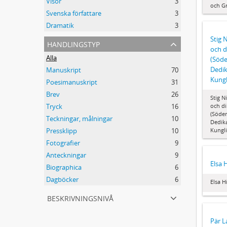
Visor
3
och Gr
Svenska författare
3
Dramatik
3
Stig 
handlingstyp
och d
Alla
(Söde
Dedik
Manuskript
70
Kungl
Poesimanuskript
31
Brev
26
Stig N
och di
Tryck
16
(Söder
Teckningar, målningar
10
Dedika
Kungli
Pressklipp
10
Fotografier
9
Anteckningar
9
Elsa 
Biographica
6
Dagböcker
6
Elsa H
beskrivningsnivå
Pär L