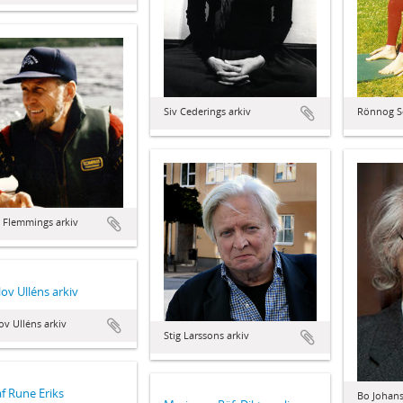
Rönnog Se
Siv Cederings arkiv
 Flemmings arkiv
lov Ulléns arkiv
ov Ulléns arkiv
Stig Larssons arkiv
f Rune Eriks
Bo Johans