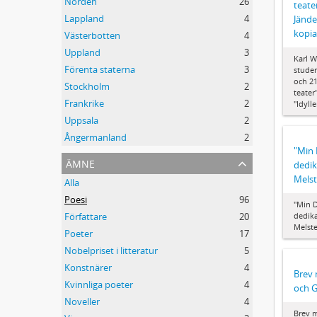
Norden
26
teate
Lappland
4
Jände
kopia
Västerbotten
4
Uppland
3
Karl W
Förenta staterna
3
stude
och 21
Stockholm
2
teater
Frankrike
2
"Idyll
Uppsala
2
Ångermanland
2
"Min
ämne
dedik
Mels
Alla
Poesi
96
"Min 
dedik
Författare
20
Melst
Poeter
17
Nobelpriset i litteratur
5
Konstnärer
4
Brev 
Kvinnliga poeter
4
och G
Noveller
4
Brev m