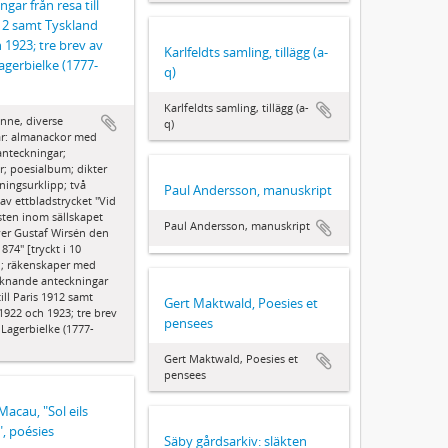
gar från resa till
12 samt Tyskland
 1923; tre brev av
Karlfeldts samling, tillägg (a-
agerbielke (1777-
q)
Karlfeldts samling, tillägg (a-
onne, diverse
q)
ar: almanackor med
anteckningar;
r; poesialbum; dikter
ningsurklipp; två
Paul Andersson, manuskript
av ettbladstrycket "Vid
ten inom sällskapet
Paul Andersson, manuskript
fver Gustaf Wirsén den
874" [tryckt i 10
; räkenskaper med
iknande anteckningar
till Paris 1912 samt
Gert Maktwald, Poesies et
1922 och 1923; tre brev
pensees
 Lagerbielke (1777-
Gert Maktwald, Poesies et
pensees
Macau, "Sol eils
", poésies
Säby gårdsarkiv: släkten