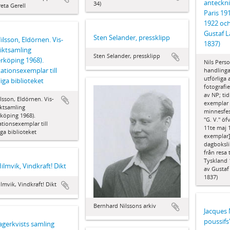
antecknin
34)
eta Gerell
Paris 19
1922 och
Gustaf L
Sten Selander, pressklipp
Nilsson, Eldörnen. Vis-
1837)
iktsamling
Sten Selander, pressklipp
rköping 1968).
Nils Pers
ationsexemplar till
handling
utförliga 
iga biblioteket
fotografie
av NP; tid
ilsson, Eldörnen. Vis-
exemplar 
ktsamling
minnesfes
köping 1968).
"G. V." ö
tionsexemplar till
11te maj 1
ga biblioteket
exemplar]
dagboksl
från resa 
Tyskland 
Hilmvik, Vindkraft! Dikt
av Gustaf
1837)
ilmvik, Vindkraft! Dikt
Bernhard Nilssons arkiv
Jacques 
poussifs
agerkvists samling