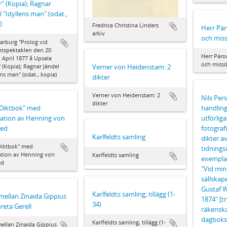
r" (Kopia); Ragnar
l "Idyllens man" (odat.,
)
Fredrica Christina Linders
Herr Pär
arkiv
och miss
arburg "Prolog vid
ntspektaklen den 20
Herr Päro
 April 1877 å Upsala
och missö
" (Kopia); Ragnar Jändel
Verner von Heidenstam: 2
ens man" (odat., kopia)
dikter
Verner von Heidenstam: 2
Nils Per
dikter
 Diktbok" med
handlin
ation av Henning von
utförlig
ted
fotograf
Karlfeldts samling
dikter a
Diktbok" med
tidnings
ation av Henning von
Karlfeldts samling
exemplar
ed
"Vid mi
sällskape
Gustaf W
Karlfeldts samling, tillägg (1-
mellan Zinaida Gippius
1874" [tr
34)
reta Gerell
räkensk
dagboks
Karlfeldts samling, tillägg (1-
ellan Zinaida Gippius