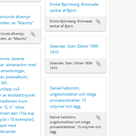
Emilie Björnberg: Rimmade
tankar af Björn
onlunds äfventyr
Emilie Björnberg: Rimmade
öden, av "Mauritz"
tankar af Björn
nlunds äfventyr
den, av "Mauritz"
Selander, Sten: Dikter 1909-
1910
sonne, diverse
Selander, Sten: Dikter 1909-
gar: almanackor med
1910
a anteckningar;
ier; poesialbum;
v NP;
Daniel Fallström,
urklipp; två
ungdomsdikter och tidiga
 av ettbladstrycket
prosaberättelser. 15
nnesfesten inom
volymer och lägg.
t "G. V." öfver
irsén den 11te maj
Daniel Fallström,
yckt i 10 exemplar];
ungdomsdikter och tidiga
aper med
prosaberättelser. 15 volymer och
liknande
lägg.