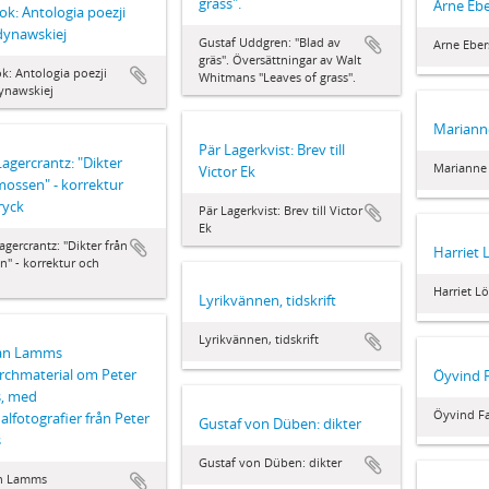
grass".
Arne Ebe
ok: Antologia poezji
dynawskiej
Gustaf Uddgren: "Blad av
Arne Ebers
gräs". Översättningar av Walt
k: Antologia poezji
Whitmans "Leaves of grass".
ynawskiej
Marianne
Pär Lagerkvist: Brev till
Lagercrantz: "Dikter
Marianne 
Victor Ek
mossen" - korrektur
ryck
Pär Lagerkvist: Brev till Victor
Ek
agercrantz: "Dikter från
Harriet
" - korrektur och
Harriet L
Lyrikvännen, tidskrift
Lyrikvännen, tidskrift
fan Lamms
rchmaterial om Peter
Öyvind F
s, med
Öyvind Fa
nalfotografier från Peter
Gustaf von Düben: dikter
s
Gustaf von Düben: dikter
an Lamms