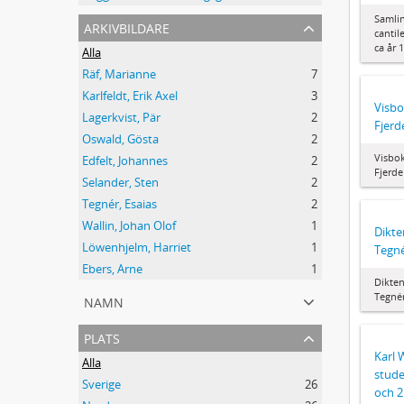
Samlin
arkivbildare
cantil
ca år 
Alla
Räf, Marianne
7
Karlfeldt, Erik Axel
3
Visbo
Lagerkvist, Pär
2
Fjerd
Oswald, Gösta
2
Visbok
Edfelt, Johannes
2
Fjerde
Selander, Sten
2
Tegnér, Esaias
2
Wallin, Johan Olof
1
Dikte
Löwenhjelm, Harriet
1
Tegné
Ebers, Arne
1
Dikten
namn
Tegnér
plats
Karl 
Alla
stude
Sverige
26
och 2