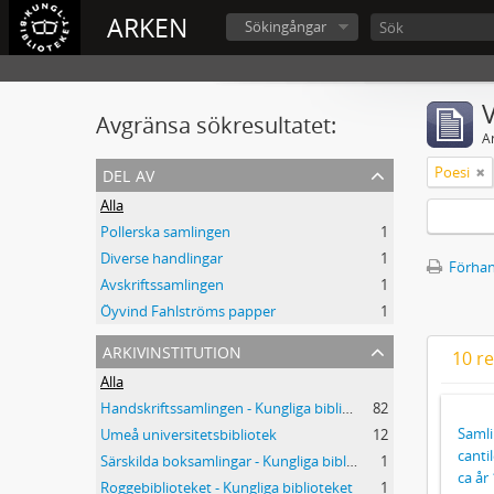
ARKEN
Sökingångar
V
Avgränsa sökresultatet:
A
del av
Poesi
Alla
Pollerska samlingen
1
Diverse handlingar
1
Förhan
Avskriftssamlingen
1
Öyvind Fahlströms papper
1
arkivinstitution
10 re
Alla
Handskriftssamlingen - Kungliga biblioteket
82
Samli
Umeå universitetsbibliotek
12
canti
Särskilda boksamlingar - Kungliga biblioteket
1
ca år
Roggebiblioteket - Kungliga biblioteket
1