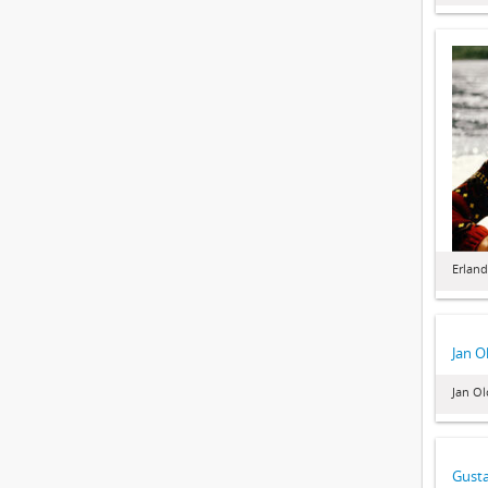
Erland
Jan O
Jan Ol
Gusta