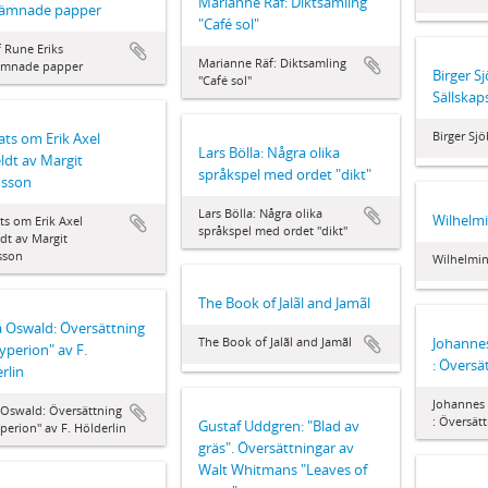
Marianne Räf: Diktsamling
rlämnade papper
"Café sol"
 Rune Eriks
Marianne Räf: Diktsamling
lämnade papper
Birger S
"Café sol"
Sällskap
Birger Sjö
ts om Erik Axel
Lars Bölla: Några olika
eldt av Margit
språkspel med ordet "dikt"
nsson
Lars Bölla: Några olika
Wilhelmi
s om Erik Axel
språkspel med ordet "dikt"
ldt av Margit
sson
Wilhelmin
The Book of Jalãl and Jamãl
 Oswald: Översättning
Johannes
The Book of Jalãl and Jamãl
yperion" av F.
: Översä
rlin
Johannes 
 Oswald: Översättning
: Översät
Gustaf Uddgren: "Blad av
perion" av F. Hölderlin
gräs". Översättningar av
Walt Whitmans "Leaves of