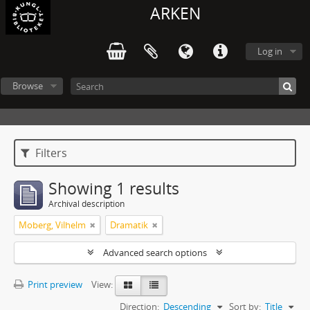
ARKEN
Log in
Browse
Filters
Showing 1 results
Archival description
Moberg, Vilhelm
Dramatik
Advanced search options
Print preview
View:
Direction:
Descending
Sort by:
Title