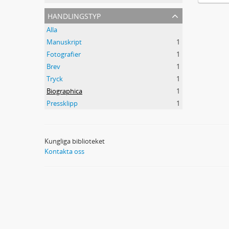
handlingstyp
Alla
Manuskript
1
Fotografier
1
Brev
1
Tryck
1
Biographica
1
Pressklipp
1
Kungliga biblioteket
Kontakta oss