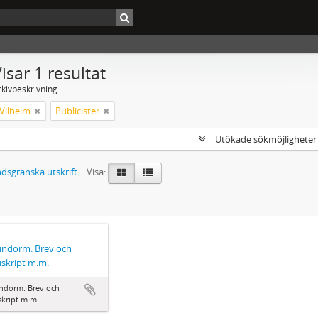
isar 1 resultat
rkivbeskrivning
Vilhelm
Publicister
Utökade sökmöjlighete
dsgranska utskrift
Visa:
Lindorm: Brev och
skript m.m.
indorm: Brev och
kript m.m.