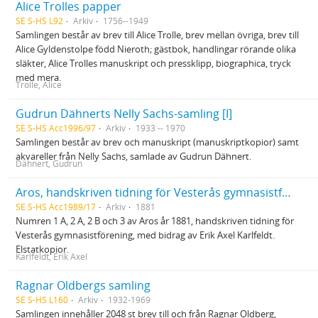
Alice Trolles papper
SE S-HS L92
Arkiv
1756--1949
Samlingen består av brev till Alice Trolle, brev mellan övriga, brev till
Alice Gyldenstolpe född Nieroth; gästbok, handlingar rörande olika
släkter, Alice Trolles manuskript och pressklipp, biographica, tryck
med mera.
Trolle, Alice
Gudrun Dähnerts Nelly Sachs-samling [I]
SE S-HS Acc1996/97
Arkiv
1933 -- 1970
Samlingen består av brev och manuskript (manuskriptkopior) samt
akvareller från Nelly Sachs, samlade av Gudrun Dähnert.
Dähnert, Gudrun
Aros, handskriven tidning för Vesterås gymnasistförening, med bidrag av Erik Axel Karlfeldt
SE S-HS Acc1989/17
Arkiv
1881
Numren 1 A, 2 A, 2 B och 3 av Aros år 1881, handskriven tidning för
Vesterås gymnasistförening, med bidrag av Erik Axel Karlfeldt.
Elstatkopior.
Karlfeldt, Erik Axel
Ragnar Oldbergs samling
SE S-HS L160
Arkiv
1932-1969
Samlingen innehåller 2048 st brev till och från Ragnar Oldberg,