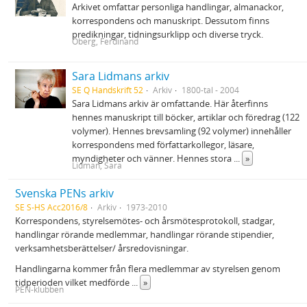
Arkivet omfattar personliga handlingar, almanackor,
korrespondens och manuskript. Dessutom finns
predikningar, tidningsurklipp och diverse tryck.
Öberg, Ferdinand
Sara Lidmans arkiv
SE Q Handskrift 52
Arkiv
1800-tal - 2004
Sara Lidmans arkiv är omfattande. Här återfinns
hennes manuskript till böcker, artiklar och föredrag (122
volymer). Hennes brevsamling (92 volymer) innehåller
korrespondens med författarkollegor, läsare,
myndigheter och vänner. Hennes stora
...
»
Lidman, Sara
Svenska PENs arkiv
SE S-HS Acc2016/8
Arkiv
1973-2010
Korrespondens, styrelsemötes- och årsmötesprotokoll, stadgar,
handlingar rörande medlemmar, handlingar rörande stipendier,
verksamhetsberättelser/ årsredovisningar.
Handlingarna kommer från flera medlemmar av styrelsen genom
tidperioden vilket medförde
...
»
PEN-klubben