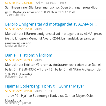
SE S-HS NS1983/136
Arkiv
ca 1932 -- 1966
Samlingen innehåller brev, manuskript, översättningar, pressklipp
m.m. Består av accession 1983/136 samt 1991/120.
Tegen, Gunhild
Barbro Lindgrens tal vid mottagandet av ALMA-priset
SE S-HS Acc2015/68
Arkiv
Manuskript till Barbro Lindgrens tal vid mottagandet av ALMA- priset
(Astrid Lindgren Memorial Award) 2014. En handskriven samt en
renskriven version.
Lindgren, Barbro
Daniel Fallström: Vårdröm
SE S-HS Acc1987/13
Arkiv
Manuskript till dikten Vårdröm av författaren och redaktören Daniel
Fallström (1858--1937) + 1 brev från Fallström till "Käre Professor" dat.
19.6.1905. 1 omslag.
Fallström, Daniel
Hjalmar Söderberg: 1 brev till Gunnar Meyer
SE S-HS Acc1989/20
Arkiv
1933
1 brev från Hjalmar Söderberg till advokat Gunnar Meyer, Oslo.
Elstatkopia.
Söderberg, Hjalmar