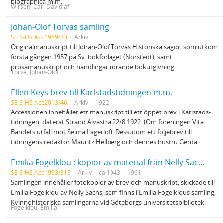
biographica m.m.
Wirsén, Carl David af
Johan-Olof Torvas samling
SE S-HS Acc1989/33
Arkiv
Originalmanuskript till Johan-Olof Torvas Historiska sagor, som utkom
första gången 1957 på Sv. bokförlaget (Norstedt), samt
prosamanuskript och handlingar rörande bokutgivning.
Torva, Johan-Olof
Ellen Keys brev till Karlstadstidningen m.m.
SE S-HS Acc2013/46
Arkiv
1922
Accessionen innehåller ett manuskript till ett öppet brev i Karlstads-
tidningen, daterat Strand Alvastra 22/8 1922. (Om föreningen Vita
Bandets utfall mot Selma Lagerlöf). Dessutom ett följebrev till
tidningens redaktör Mauritz Hellberg och dennes hustru Gerda
Emilia Fogelklou : kopior av material från Nelly Sachs
SE S-HS Acc1993/315
Arkiv
ca 1943 -- 1961
Samlingen innehåller fotokopior av brev och manuskript, skickade till
Emilia Fogelklou av Nelly Sachs, som finns i Emilia Fogelklous samling,
Kvinnohistoriska samlingarna vid Göteborgs universitetsbibliotek.
Fogelklou, Emilia