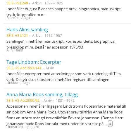
SE S-HS L249
Arkiv
1827--1925
Innehåller August Blanches papper: brev, biographica, manuskript,
tryck, fotografier m.m.
Blanche, August
Hans Alins samling
SE S-HS L121
Arkiv
1912-1967
Samlingen innehåller manuskript, korrespondens, biographica,
pressklipp m.m. Består av accession 1975/93
Alin, Hans
Tage Lindbom: Excerpter
SE S-HS Acc1993/141
Arkiv
Innehåller excerpter med anteckningar som varit underlag till T.L:s
verk. De två sista kapslarna innehåller register till samlingen
Lindbom, Tage
Anna Maria Roos samling, tillägg
SE S-HS Acc2000/62
Arkiv
1881--1972
Accessionen innehåller Ingegerd Lindströms hopsamlade material till
sin bok om Anna Maria Roos. Utöver brev till/från Anna Maria Roos
finns en större mängd brev till/från Edvard Johansson. (Denne Herr
Johansson hade Roos kontakt med under sin vistelse på
...
»
Lindström, Ingegerd