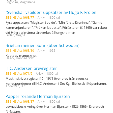
Engholm, Magdalena
"Svenska livsbilder" uppsatser av Hugo F. Frölén
SE S-HS Acc1963/77
Arkiv
1800-tal
Fyra uppsatser: "Magister Spolén", "Min första lärarinna", "Gamle
kammarjunkaren", "Fröken Jaquette". Författaren (f. 1865) var rektor
vid Högre allmänna läroverket å Kungsholmen
Frölén, Hugo F.
Brief an meinen Sohn (über Schweden)
SE S-HS Acc1963/80
Arkiv
1955
Kopia av manuskript
Haack, Hanns-Erich
H.C. Andersen brevregister
SE S-HS Acc1971/6
Arkiv
1800-tal
Maskinskrivet register från 1971 över brev från svenska
korrespondenter till H.C. Andersen i Det Kgl. Bibliotek i Köpenhamn.
Andersen, H C
Papper rörande Herman Bjursten
SE S-HS Acc1963/87
Arkiv
1800-tal
Levnadsbeskrivning över Herman Bjursten (1825-1866), lärare och
författare.