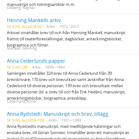
manuskript och tidningsartiklar m.m.
Oldberg, Ragnar
Henning Mankells arkiv
SE S-HS Acc2016/40
Arkiv
1972--2015
Arkivet innehåller brev till och från Henning Mankell, manuskript
främst till teaterföreställningar, dagböcker, anteckningsböcker,
biographica och filmer.
Mankell, Henning
Anna Cederlunds papper
SE S-HS L98
Arkiv
1899--1964
Samlingen innehåller 324 brev till Anna Cederlund från 39
brevskrivare; 170 brev och brevutkast samt avskrifter från Anna
Cederlund till diverse personer; 139 brev och brevutkast mellan
diverse personer (bl. a. brev till och från Erik Hedén); manuskript,
anteckningsböcker, biographica, pressklipp.
Cederlund, Anna
Anna Rydstedt: Manuskript och brev, tillägg
SE S-HS Acc2006/109
Arkiv
1951--1999
Anna Rydstedts manuskript, med medföljande hälsningar och
enstaka brev, till Göran Sonnevi. Innehåller även ett manuskript av
maken Gustaf Dannstedt och ett manuskript av Anna Smedberg.