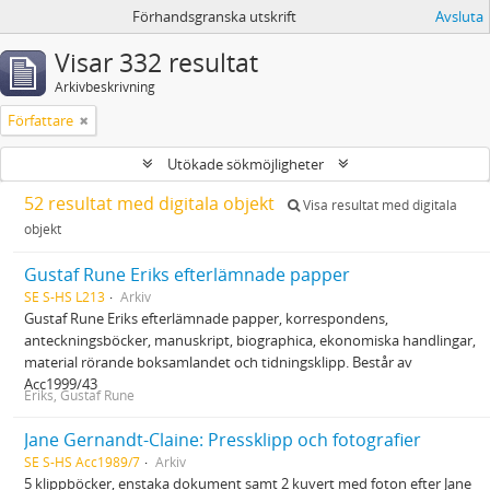
Förhandsgranska utskrift
Avsluta
Visar 332 resultat
Arkivbeskrivning
Författare
Utökade sökmöjligheter
52 resultat med digitala objekt
Visa resultat med digitala
objekt
Gustaf Rune Eriks efterlämnade papper
SE S-HS L213
Arkiv
Gustaf Rune Eriks efterlämnade papper, korrespondens,
anteckningsböcker, manuskript, biographica, ekonomiska handlingar,
material rörande boksamlandet och tidningsklipp. Består av
Acc1999/43
Eriks, Gustaf Rune
Jane Gernandt-Claine: Pressklipp och fotografier
SE S-HS Acc1989/7
Arkiv
5 klippböcker, enstaka dokument samt 2 kuvert med foton efter Jane