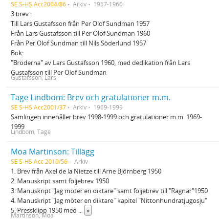
SE S-HS Acc2004/86
Arkiv
1957-1960
3 brev :
Till Lars Gustafsson från Per Olof Sundman 1957
Från Lars Gustafsson till Per Olof Sundman 1960
Från Per Olof Sundman till Nils Söderlund 1957
Bok:
"Bröderna" av Lars Gustafsson 1960, med dedikation från Lars
Gustafsson till Per Olof Sundman
Gustafsson, Lars
Tage Lindbom: Brev och gratulationer m.m.
SE S-HS Acc2001/37
Arkiv
1969-1999
Samlingen innehåller brev 1998-1999 och gratulationer m.m. 1969-
1999
Lindbom, Tage
Moa Martinson: Tillägg
SE S-HS Acc 2010/56
Arkiv
1. Brev från Axel de la Nietze till Arne Björnberg 1950
2. Manuskript samt följebrev 1950
3. Manuskript "Jag möter en diktare" samt följebrev till "Ragnar"1950
4. Manuskript "Jag möter en diktare" kapitel "Nittonhundratjugosju"
5. Pressklipp 1950 med
...
»
Martinson, Moa