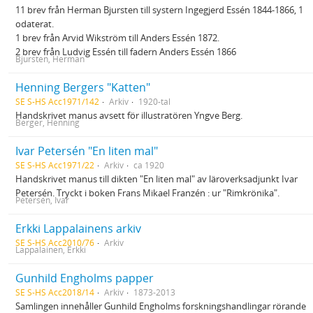
11 brev från Herman Bjursten till systern Ingegjerd Essén 1844-1866, 1
odaterat.
1 brev från Arvid Wikström till Anders Essén 1872.
2 brev från Ludvig Essén till fadern Anders Essén 1866
Bjursten, Herman
Henning Bergers "Katten"
SE S-HS Acc1971/142
Arkiv
1920-tal
Handskrivet manus avsett för illustratören Yngve Berg.
Berger, Henning
Ivar Petersén "En liten mal"
SE S-HS Acc1971/22
Arkiv
ca 1920
Handskrivet manus till dikten "En liten mal" av läroverksadjunkt Ivar
Petersén. Tryckt i boken Frans Mikael Franzén : ur "Rimkrönika".
Petersén, Ivar
Erkki Lappalainens arkiv
SE S-HS Acc2010/76
Arkiv
Lappalainen, Erkki
Gunhild Engholms papper
SE S-HS Acc2018/14
Arkiv
1873-2013
Samlingen innehåller Gunhild Engholms forskningshandlingar rörande