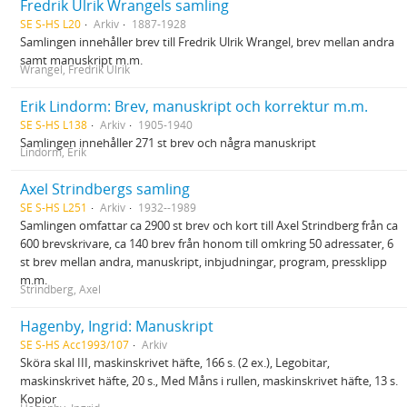
Fredrik Ulrik Wrangels samling
SE S-HS L20
Arkiv
1887-1928
Samlingen innehåller brev till Fredrik Ulrik Wrangel, brev mellan andra
samt manuskript m.m.
Wrangel, Fredrik Ulrik
Erik Lindorm: Brev, manuskript och korrektur m.m.
SE S-HS L138
Arkiv
1905-1940
Samlingen innehåller 271 st brev och några manuskript
Lindorm, Erik
Axel Strindbergs samling
SE S-HS L251
Arkiv
1932--1989
Samlingen omfattar ca 2900 st brev och kort till Axel Strindberg från ca
600 brevskrivare, ca 140 brev från honom till omkring 50 adressater, 6
st brev mellan andra, manuskript, inbjudningar, program, pressklipp
m.m.
Strindberg, Axel
Hagenby, Ingrid: Manuskript
SE S-HS Acc1993/107
Arkiv
Sköra skal III, maskinskrivet häfte, 166 s. (2 ex.), Legobitar,
maskinskrivet häfte, 20 s., Med Måns i rullen, maskinskrivet häfte, 13 s.
Kopior