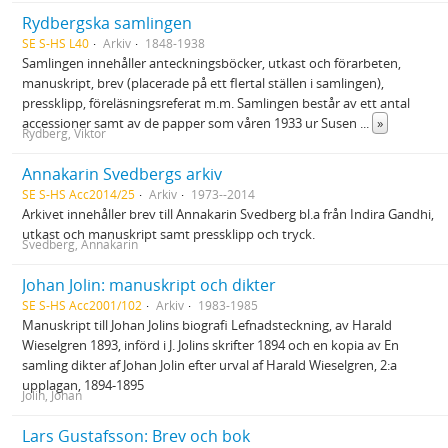
Rydbergska samlingen
SE S-HS L40
Arkiv
1848-1938
Samlingen innehåller anteckningsböcker, utkast och förarbeten,
manuskript, brev (placerade på ett flertal ställen i samlingen),
pressklipp, föreläsningsreferat m.m. Samlingen består av ett antal
accessioner samt av de papper som våren 1933 ur Susen
...
»
Rydberg, Viktor
Annakarin Svedbergs arkiv
SE S-HS Acc2014/25
Arkiv
1973--2014
Arkivet innehåller brev till Annakarin Svedberg bl.a från Indira Gandhi,
utkast och manuskript samt pressklipp och tryck.
Svedberg, Annakarin
Johan Jolin: manuskript och dikter
SE S-HS Acc2001/102
Arkiv
1983-1985
Manuskript till Johan Jolins biografi Lefnadsteckning, av Harald
Wieselgren 1893, införd i J. Jolins skrifter 1894 och en kopia av En
samling dikter af Johan Jolin efter urval af Harald Wieselgren, 2:a
upplagan, 1894-1895
Jolin, Johan
Lars Gustafsson: Brev och bok