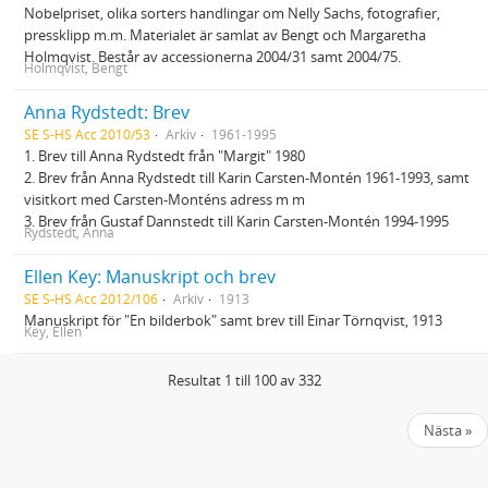
Nobelpriset, olika sorters handlingar om Nelly Sachs, fotografier,
pressklipp m.m. Materialet är samlat av Bengt och Margaretha
Holmqvist. Består av accessionerna 2004/31 samt 2004/75.
Holmqvist, Bengt
Anna Rydstedt: Brev
SE S-HS Acc 2010/53
Arkiv
1961-1995
1. Brev till Anna Rydstedt från "Margit" 1980
2. Brev från Anna Rydstedt till Karin Carsten-Montén 1961-1993, samt
visitkort med Carsten-Monténs adress m m
3. Brev från Gustaf Dannstedt till Karin Carsten-Montén 1994-1995
Rydstedt, Anna
Ellen Key: Manuskript och brev
SE S-HS Acc 2012/106
Arkiv
1913
Manuskript för "En bilderbok" samt brev till Einar Törnqvist, 1913
Key, Ellen
Resultat 1 till 100 av 332
Nästa »