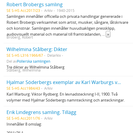
Robert Brobergs samling
SE S-HS Acc2017/23
Arkiv
1940-2015
Samlingen innehåller officiella och privata handlingar genererade i
Robert Brobergs verksamhet som artist, musiker, sångare, låtskrivare
och konstnär. Samlingen innehåller huvudsakligen pressklipp,
audiovisuellt material och material till framträdanden,
...
»
Broberg, Robert
Wilhelmina Stålberg: Dikter
SE S-HS L316:1966/67
Delarkiv
Del av
Pollerska samlingen
Tre dikter av Wilhelmina Stålberg
Stålberg, Wilhelmina
Hjalmar Söderbergs exemplar av Karl Warburgs verk Viktor Rydberg
SE S-HS Acc1984/43
Arkiv
Karl Warburg: Viktor Rydberg. En levnadsteckning I-II, 1900. Två
volymer med Hjalmar Söderbergs namnteckning och anteckningar.
Erik Lindegrens samling. Tillägg
SE S-HS Acc2011/76
Arkiv
Innehåller 8 omslag: