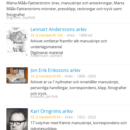
Märta Måås-Fjetterström: brev, manuskript och anteckningar, Märta
Måås-Fjetterströms mönster, pressklipp, teckningar och tryck samt
fotografier
Engholm, Gunhild
Lennart Anderssons arkiv
SE Q Handskrift 100
Arkiv
1900-tal
Arkivet omfattar framför allt manuskript och
underlagsmaterial
Digitiserat material
Andersson, Lennart
Jon Erik Erikssons arkiv
SE Q Handskrift 89
Arkiv
1906 - 2003
Arkivet är ca 1 hyllmeter och innehåller manuskript,
personliga handlingar, korrespondens, klipp, fotografier
och tryck.
Eriksson, Jon Erik
Karl Örngrims arkiv
SE Q Handskrift 94
Arkiv
1922 - 2022
17 volymer med främst manuskript, korrespondens och
tidningsurklipp.