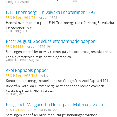
Lindgren, Astrid
E. H. Thörnberg : En valvaka i september 1893
SE S-HS Acc1966/53
Arkiv
1893
Handskrivet manuskript till E. H. Thörnbergs radioföredrag En valvaka
i september 1893
Thörnberg, E. H
Peter August Gödeckes efterlämnade papper
SE S-HS L18
Arkiv
1796-1944
Samlingen innehåller brev, vitterhet på vers och prosa, reseskildringar,
Edda-översättning m.m. samt biographica
Gödecke, Peter August
Axel Raphaels papper
SE S-HS Acc1993/113
Arkiv
Konfirmationsintyg, trosbekännelse, fotografi av Axel Raphael 1911.
Brev från Göthilda Furstenberg, korrespondens mellan Axel och
Cecilia Raphael 1870-1890-talen.
Raphael, Axel
Bengt och Margaretha Holmqvist: Material av och om Nelly Sachs
SE S-HS L90c
Arkiv
ca 1956--2002
Samlingen innehåller brev, manuskript, handlingar rörande