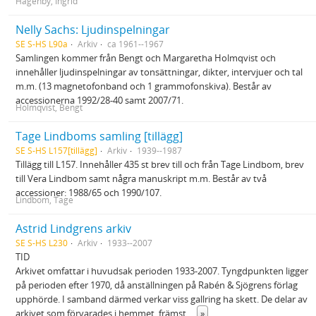
Hagenby, Ingrid
Nelly Sachs: Ljudinspelningar
SE S-HS L90a
Arkiv
ca 1961--1967
Samlingen kommer från Bengt och Margaretha Holmqvist och
innehåller ljudinspelningar av tonsättningar, dikter, intervjuer och tal
m.m. (13 magnetofonband och 1 grammofonskiva). Består av
accessionerna 1992/28-40 samt 2007/71.
Holmqvist, Bengt
Tage Lindboms samling [tillägg]
SE S-HS L157[tillägg]
Arkiv
1939--1987
Tillägg till L157. Innehåller 435 st brev till och från Tage Lindbom, brev
till Vera Lindbom samt några manuskript m.m. Består av två
accessioner: 1988/65 och 1990/107.
Lindbom, Tage
Astrid Lindgrens arkiv
SE S-HS L230
Arkiv
1933--2007
TID
Arkivet omfattar i huvudsak perioden 1933-2007. Tyngdpunkten ligger
på perioden efter 1970, då anställningen på Rabén & Sjögrens förlag
upphörde. I samband därmed verkar viss gallring ha skett. De delar av
arkivet som förvarades i hemmet, främst
...
»