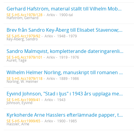
Gerhard Hafström, material ställt till Vilhelm Mobergs förfogande för hans "Min svenska historia 2" samt korrespondens m.m. om VM:s bok
SE S-HS Acc1978/128
Arkiv
1900-tal
Hafström, Gerhard
Brev från Sandro Key-Åberg till Elisabet Stavenow; manuskript av Sandro Key-Åberg; pressklipp rörande Sandro Key-Åberg; brev till Sandro Key-Åberg från Arne (Sand?); tryck och inbjudningskort rörande Uppsalas studentliv som tillhört Sandro Key-Åberg och Elisabet Stavenow
SE S-HS Acc1979/92
Arkiv
1948 - 1979
Key-Åberg, Sandro
Sandro Malmqvist, kompletterande dateringarenligt bevarad korrespondens för Kaja Widegrens och Tage Aurells resor och vistelser åren 1919-1924. Anmärkning till Parisvistelsen våren 1919
SE S-HS Acc1979/101
Arkiv
1919 - 1976
Aurell, Tage
Wilhelm Helmer Norling, manuskript till romanen "Under himmelens valv" i tre exemplar samt en sammanfattning på engelska
SE S-HS Acc1979/118
Arkiv
1889 - 1986
Norling, W. Helmer
Eyvind Johnson, "Stad i ljus" i 1943 års upplaga med författarens egenhändiga textändringar. Exemplaret skall ha fungerat som manuskript till den upplaga som trycktes 1950.
SE S-HS Acc1999/41
Arkiv
1943
Johnson, Eyvind
Kyrkoherde Arne Hasslers efterlämnade papper, tillägg
SE S-HS Acc1999/65
Arkiv
1900 - 1985
Hassler, Arne