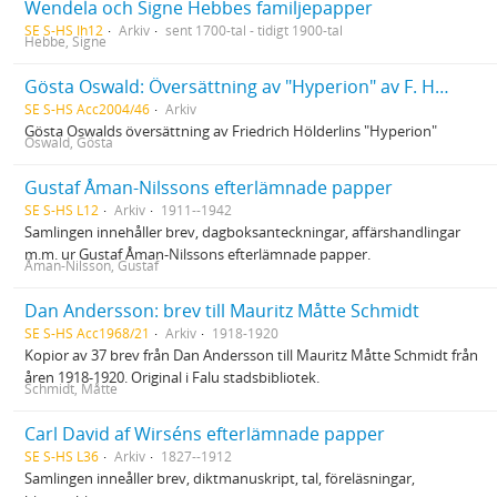
Wendela och Signe Hebbes familjepapper
SE S-HS Ih12
Arkiv
sent 1700-tal - tidigt 1900-tal
Hebbe, Signe
Gösta Oswald: Översättning av "Hyperion" av F. Hölderlin
SE S-HS Acc2004/46
Arkiv
Gösta Oswalds översättning av Friedrich Hölderlins "Hyperion"
Oswald, Gösta
Gustaf Åman-Nilssons efterlämnade papper
SE S-HS L12
Arkiv
1911--1942
Samlingen innehåller brev, dagboksanteckningar, affärshandlingar
m.m. ur Gustaf Åman-Nilssons efterlämnade papper.
Åman-Nilsson, Gustaf
Dan Andersson: brev till Mauritz Måtte Schmidt
SE S-HS Acc1968/21
Arkiv
1918-1920
Kopior av 37 brev från Dan Andersson till Mauritz Måtte Schmidt från
åren 1918-1920. Original i Falu stadsbibliotek.
Schmidt, Måtte
Carl David af Wirséns efterlämnade papper
SE S-HS L36
Arkiv
1827--1912
Samlingen inneåller brev, diktmanuskript, tal, föreläsningar,