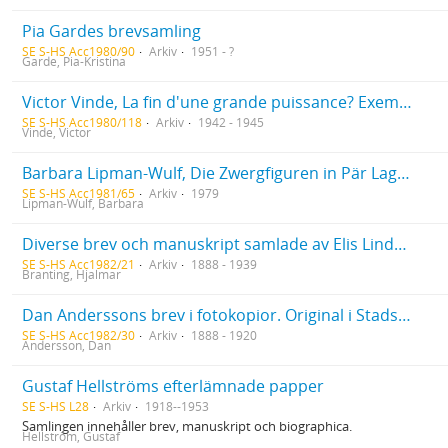
Pia Gardes brevsamling
SE S-HS Acc1980/90
Arkiv
1951 - ?
Garde, Pia-Kristina
Victor Vinde, La fin d'une grande puissance? Exemplar med dedikation från författaren till Lucien Maury. Ur Kjell Strömbergs bibliotek
SE S-HS Acc1980/118
Arkiv
1942 - 1945
Vinde, Victor
Barbara Lipman-Wulf, Die Zwergfiguren in Pär Lagerkvists Dvärgen und Günter Grass' Die Blechtrommel
SE S-HS Acc1981/65
Arkiv
1979
Lipman-Wulf, Barbara
Diverse brev och manuskript samlade av Elis Lindroth
SE S-HS Acc1982/21
Arkiv
1888 - 1939
Branting, Hjalmar
Dan Anderssons brev i fotokopior. Original i Stads- och länsbiblioteket i Falun
SE S-HS Acc1982/30
Arkiv
1888 - 1920
Andersson, Dan
Gustaf Hellströms efterlämnade papper
SE S-HS L28
Arkiv
1918--1953
Samlingen innehåller brev, manuskript och biographica.
Hellström, Gustaf