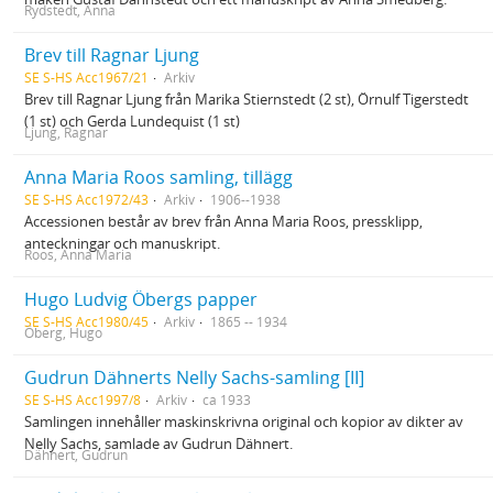
Rydstedt, Anna
Brev till Ragnar Ljung
SE S-HS Acc1967/21
Arkiv
Brev till Ragnar Ljung från Marika Stiernstedt (2 st), Örnulf Tigerstedt
(1 st) och Gerda Lundequist (1 st)
Ljung, Ragnar
Anna Maria Roos samling, tillägg
SE S-HS Acc1972/43
Arkiv
1906--1938
Accessionen består av brev från Anna Maria Roos, pressklipp,
anteckningar och manuskript.
Roos, Anna Maria
Hugo Ludvig Öbergs papper
SE S-HS Acc1980/45
Arkiv
1865 -- 1934
Öberg, Hugo
Gudrun Dähnerts Nelly Sachs-samling [II]
SE S-HS Acc1997/8
Arkiv
ca 1933
Samlingen innehåller maskinskrivna original och kopior av dikter av
Nelly Sachs, samlade av Gudrun Dähnert.
Dähnert, Gudrun