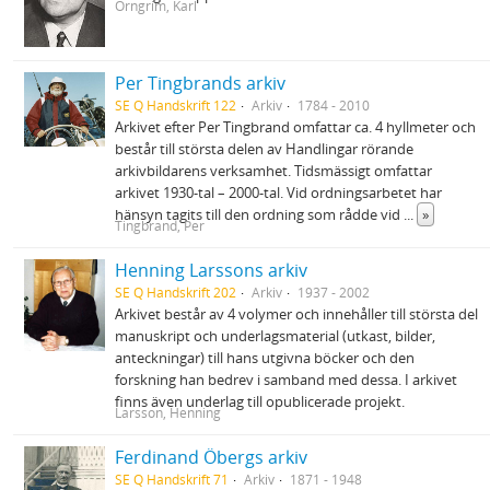
Örngrim, Karl
Per Tingbrands arkiv
SE Q Handskrift 122
Arkiv
1784 - 2010
Arkivet efter Per Tingbrand omfattar ca. 4 hyllmeter och
består till största delen av Handlingar rörande
arkivbildarens verksamhet. Tidsmässigt omfattar
arkivet 1930-tal – 2000-tal. Vid ordningsarbetet har
hänsyn tagits till den ordning som rådde vid
...
»
Tingbrand, Per
Henning Larssons arkiv
SE Q Handskrift 202
Arkiv
1937 - 2002
Arkivet består av 4 volymer och innehåller till största del
manuskript och underlagsmaterial (utkast, bilder,
anteckningar) till hans utgivna böcker och den
forskning han bedrev i samband med dessa. I arkivet
finns även underlag till opublicerade projekt.
Larsson, Henning
Ferdinand Öbergs arkiv
SE Q Handskrift 71
Arkiv
1871 - 1948