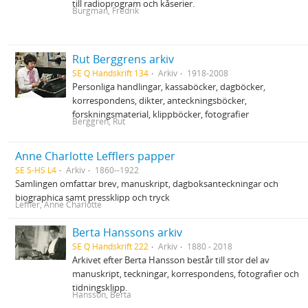
till radioprogram och kåserier.
Burgman, Fredrik
Rut Berggrens arkiv
SE Q Handskrift 134
Arkiv
1918-2008
Personliga handlingar, kassaböcker, dagböcker,
korrespondens, dikter, anteckningsböcker,
forskningsmaterial, klippböcker, fotografier
Berggren, Rut
Anne Charlotte Lefflers papper
SE S-HS L4
Arkiv
1860--1922
Samlingen omfattar brev, manuskript, dagboksanteckningar och
biographica samt pressklipp och tryck
Leffler, Anne Charlotte
Berta Hanssons arkiv
SE Q Handskrift 222
Arkiv
1880 - 2018
Arkivet efter Berta Hansson består till stor del av
manuskript, teckningar, korrespondens, fotografier och
tidningsklipp.
Hansson, Berta