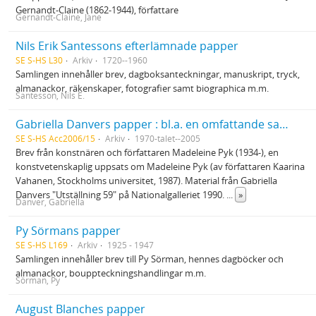
Gernandt-Claine (1862-1944), författare
Gernandt-Claine, Jane
Nils Erik Santessons efterlämnade papper
SE S-HS L30
Arkiv
1720--1960
Samlingen innehåller brev, dagboksanteckningar, manuskript, tryck,
almanackor, räkenskaper, fotografier samt biographica m.m.
Santesson, Nils E.
Gabriella Danvers papper : bl.a. en omfattande samling brev från Madeleine Pyk
SE S-HS Acc2006/15
Arkiv
1970-talet--2005
Brev från konstnären och författaren Madeleine Pyk (1934-), en
konstvetenskaplig uppsats om Madeleine Pyk (av författaren Kaarina
Vahanen, Stockholms universitet, 1987). Material från Gabriella
Danvers "Utställning 59" på Nationalgalleriet 1990.
...
»
Danver, Gabriella
Py Sörmans papper
SE S-HS L169
Arkiv
1925 - 1947
Samlingen innehåller brev till Py Sörman, hennes dagböcker och
almanackor, bouppteckningshandlingar m.m.
Sörman, Py
August Blanches papper