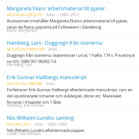
Margareta Ekarv: arbetsmaterial till pjäser
SE S-HS Acc2012/73
Arkiv
1989--2012
Accessionen innehåller Margareta Ekarvs arbetsmaterial till pjäser,
varav de flesta uppsatta på Folkteatern i Gävleborg
Ekarv, Margareta
Hamberg, Lars : Duggregn från scenerna
SE S-HS Acc1993/108
Arkiv
Duggregn från scenerna: teatertexter i urval, 1 häfte, 174 s. Privattryck
no XIV, ISBN 951-96392-7-6
Hamberg, Lars
Erik Gunnar Hallbergs manuskript
SE S-HS Acc1965/86
Arkiv
Författaren Erik Gunnar Hallbergs efterlämnade manuskript, varv en
del opublicerade romaner och skådespel, dikter etc. Materialet
förvaras i 4 kapslar och 1 låda
Hallberg, Erik Gunnar
Nils Wilhelm Lundhs samling
SE S-HS L237
Arkiv
1903--1945
Nils Wilhelm Lundhs efterlämnade papper.
Lundh, Nils Wilhelm