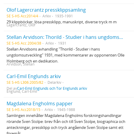
Olof Lagercrantz pressklippsamling
SE S-HS Acc2014/4
Arkiv
1935-1991
29 klippböcker, lösa pressklipp, manuskript, diverse tryck m m
Lagercrantz, Olof
Stellan Arvidson: Thorild - Studier i hans ungdomsutveckling
SE S-HS Acc 2004/38
Arkiv
1931
Stellan Arvidsons avhandling "Thorild - Studier i hans
ungdomsutveckling" 1931, med kommentarer av opponenten Olle
Holmberg och en dedikation.
Arvidson, Stellan
Carl-Emil Englunds arkiv
SE S-HS L306:2005/82
Delarkiv
Del av
Carl-Emil Englunds och Tor Englunds arkiv
Englund, Carl-Emil
Magdalena Engholms papper
SE S-HS Acc2018/15
Arkiv
1945-1988
Samlingen innehåller Magdalena Engholms forskningshandlingar
rörande Sven Stolpe: brev från och till Sven Stolpe, biographica och
anteckningar, pressklipp och tryck angående Sven Stolpe samt ett
föremål