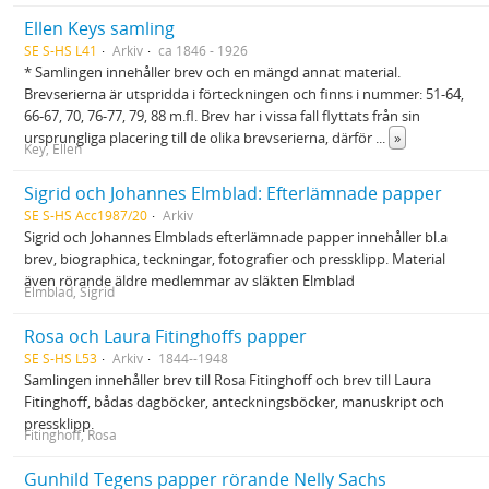
Ellen Keys samling
SE S-HS L41
Arkiv
ca 1846 - 1926
* Samlingen innehåller brev och en mängd annat material.
Brevserierna är utspridda i förteckningen och finns i nummer: 51-64,
66-67, 70, 76-77, 79, 88 m.fl. Brev har i vissa fall flyttats från sin
ursprungliga placering till de olika brevserierna, därför
...
»
Key, Ellen
Sigrid och Johannes Elmblad: Efterlämnade papper
SE S-HS Acc1987/20
Arkiv
Sigrid och Johannes Elmblads efterlämnade papper innehåller bl.a
brev, biographica, teckningar, fotografier och pressklipp. Material
även rörande äldre medlemmar av släkten Elmblad
Elmblad, Sigrid
Rosa och Laura Fitinghoffs papper
SE S-HS L53
Arkiv
1844--1948
Samlingen innehåller brev till Rosa Fitinghoff och brev till Laura
Fitinghoff, bådas dagböcker, anteckningsböcker, manuskript och
pressklipp.
Fitinghoff, Rosa
Gunhild Tegens papper rörande Nelly Sachs