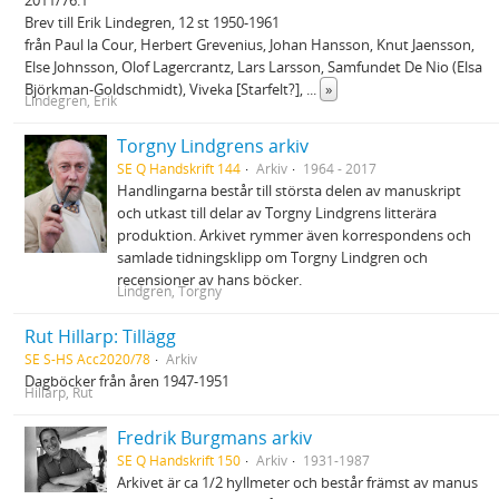
2011/76:1
Brev till Erik Lindegren, 12 st 1950-1961
från Paul la Cour, Herbert Grevenius, Johan Hansson, Knut Jaensson,
Else Johnsson, Olof Lagercrantz, Lars Larsson, Samfundet De Nio (Elsa
Björkman-Goldschmidt), Viveka [Starfelt?],
...
»
Lindegren, Erik
Torgny Lindgrens arkiv
SE Q Handskrift 144
Arkiv
1964 - 2017
Handlingarna består till största delen av manuskript
och utkast till delar av Torgny Lindgrens litterära
produktion. Arkivet rymmer även korrespondens och
samlade tidningsklipp om Torgny Lindgren och
recensioner av hans böcker.
Lindgren, Torgny
Rut Hillarp: Tillägg
SE S-HS Acc2020/78
Arkiv
Dagböcker från åren 1947-1951
Hillarp, Rut
Fredrik Burgmans arkiv
SE Q Handskrift 150
Arkiv
1931-1987
Arkivet är ca 1/2 hyllmeter och består främst av manus