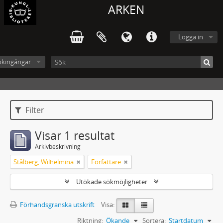
ARKEN
Logga in
ökingångar
Filter
Visar 1 resultat
Arkivbeskrivning
Stålberg, Wilhelmina
Författare
Utökade sökmöjligheter
Förhandsgranska utskrift
Visa:
Riktning:
Ökande
Sortera:
Startdatum