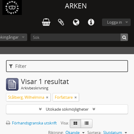
ARKEN
Logga in
ökingångar
Filter
Visar 1 resultat
Arkivbeskrivning
Stålberg, Wilhelmina
Författare
Utökade sökmöjligheter
Förhandsgranska utskrift
Visa:
Riktning:
Ökande
Sortera:
Slutdatum