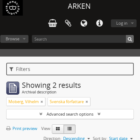
ARKEN
Log in
Browse
Filters
Showing 2 results
Archival description
Moberg, Vilhelm
Svenska författare
Advanced search options
Print preview
View:
Direction:
Descending
Sort by:
Start date