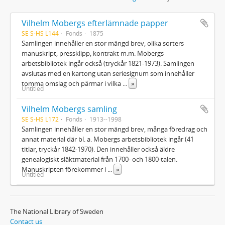
Vilhelm Mobergs efterlämnade papper
SE S-HS L144
Fonds
1875
Samlingen innehåller en stor mängd brev, olika sorters
manuskript, pressklipp, kontrakt m.m. Mobergs
arbetsbibliotek ingår också (tryckår 1821-1973). Samlingen
avslutas med en kartong utan seriesignum som innehåller
tomma omslag och pärmar i vilka
...
»
Untitled
Vilhelm Mobergs samling
SE S-HS L172
Fonds
1913--1998
Samlingen innehåller en stor mängd brev, många föredrag och
annat material där bl. a. Mobergs arbetsbibliotek ingår (41
titlar, tryckår 1842-1970). Den innehåller också äldre
genealogiskt släktmaterial från 1700- och 1800-talen.
Manuskripten förekommer i
...
»
Untitled
The National Library of Sweden
Contact us