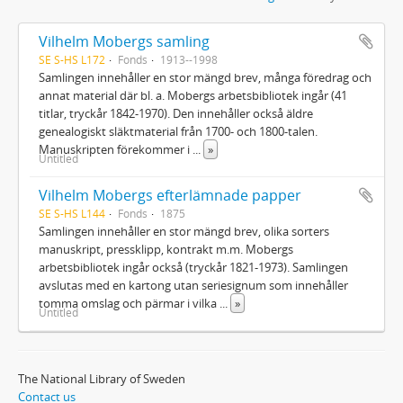
Vilhelm Mobergs samling
SE S-HS L172
Fonds
1913--1998
Samlingen innehåller en stor mängd brev, många föredrag och
annat material där bl. a. Mobergs arbetsbibliotek ingår (41
titlar, tryckår 1842-1970). Den innehåller också äldre
genealogiskt släktmaterial från 1700- och 1800-talen.
Manuskripten förekommer i
...
»
Untitled
Vilhelm Mobergs efterlämnade papper
SE S-HS L144
Fonds
1875
Samlingen innehåller en stor mängd brev, olika sorters
manuskript, pressklipp, kontrakt m.m. Mobergs
arbetsbibliotek ingår också (tryckår 1821-1973). Samlingen
avslutas med en kartong utan seriesignum som innehåller
tomma omslag och pärmar i vilka
...
»
Untitled
The National Library of Sweden
Contact us