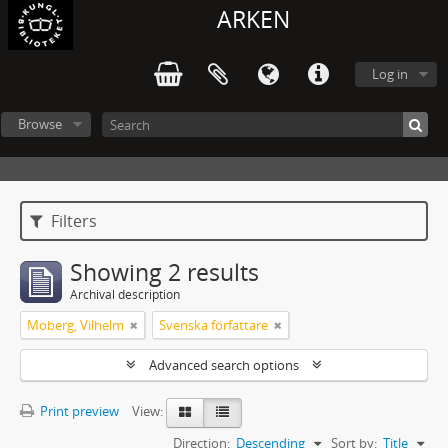
ARKEN
Log in
Browse
Filters
Showing 2 results
Archival description
Moberg, Vilhelm
Svenska författare
Advanced search options
Print preview
View:
Direction:
Descending
Sort by:
Title