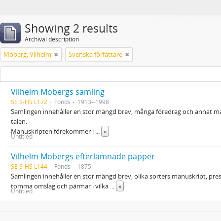
Showing 2 results
Archival description
Moberg, Vilhelm
Svenska författare
Vilhelm Mobergs samling
SE S-HS L172
Fonds
1913--1998
Samlingen innehåller en stor mängd brev, många föredrag och annat materi
talen.
Manuskripten förekommer i
...
»
Untitled
Vilhelm Mobergs efterlämnade papper
SE S-HS L144
Fonds
1875
Samlingen innehåller en stor mängd brev, olika sorters manuskript, pre
tomma omslag och pärmar i vilka
...
»
Untitled