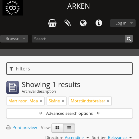
ARKEN
Log in
Browse
Filters
Showing 1 results
Archival description
Martinson, Moa
Skåne
Motståndsrörelser
Advanced search options
Print preview
View:
Direction:
Ascending
Sort by:
Relevance