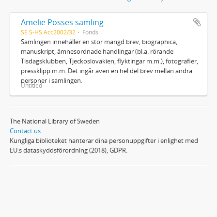
Amelie Posses samling
SE S-HS Acc2002/32
Fonds
Samlingen innehåller en stor mängd brev, biographica,
manuskript, ämnesordnade handlingar (bl.a. rörande
Tisdagsklubben, Tjeckoslovakien, flyktingar m.m.), fotografier,
pressklipp m.m. Det ingår även en hel del brev mellan andra
personer i samlingen.
Untitled
The National Library of Sweden
Contact us
Kungliga biblioteket hanterar dina personuppgifter i enlighet med
EU:s dataskyddsförordning (2018), GDPR.