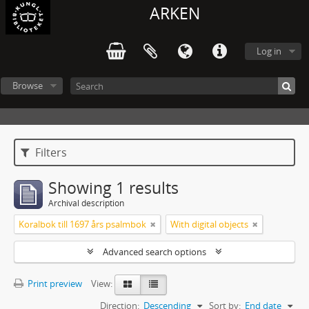
ARKEN
Log in
Browse
Filters
Showing 1 results
Archival description
Koralbok till 1697 års psalmbok
With digital objects
Advanced search options
Print preview
View:
Direction:
Descending
Sort by:
End date