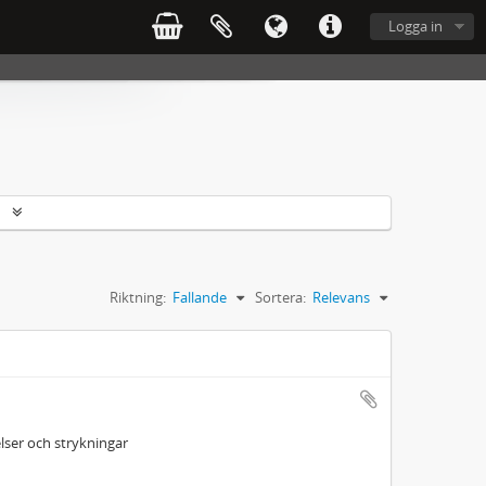
Logga in
r
Riktning:
Fallande
Sortera:
Relevans
ser och strykningar