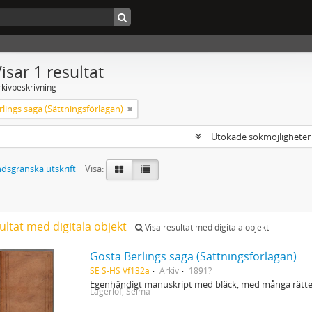
isar 1 resultat
rkivbeskrivning
lings saga (Sättningsförlagan)
Utökade sökmöjlighete
dsgranska utskrift
Visa:
ultat med digitala objekt
Visa resultat med digitala objekt
Gösta Berlings saga (Sättningsförlagan)
SE S-HS Vf132a
Arkiv
1891?
Egenhändigt manuskript med bläck, med många rättel
Lagerlöf, Selma