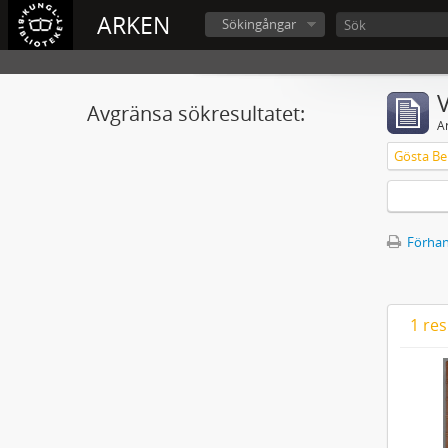
ARKEN
Sökingångar
V
Avgränsa sökresultatet:
A
Gösta Ber
Förhan
1 res