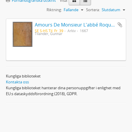
Förhandsgranska utskrift
Visa:
Riktning:
Fallande
Sortera:
Slutdatum
Amours De Monsieur L'abbé Roquette avec Mademoiselle de Montauzier par Monsieur L'abbé Le Camus 1667
SE S-HS Til. Fr. 39
Arkiv
1667
Tilander, Gunnar
Kungliga biblioteket
Kontakta oss
Kungliga biblioteket hanterar dina personuppgifter i enlighet med
EU:s dataskyddsförordning (2018), GDPR.