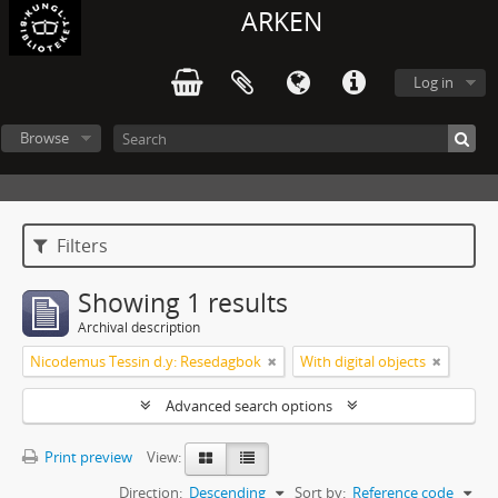
ARKEN
Log in
Browse
Filters
Showing 1 results
Archival description
Nicodemus Tessin d.y: Resedagbok
With digital objects
Advanced search options
Print preview
View:
Direction:
Descending
Sort by:
Reference code