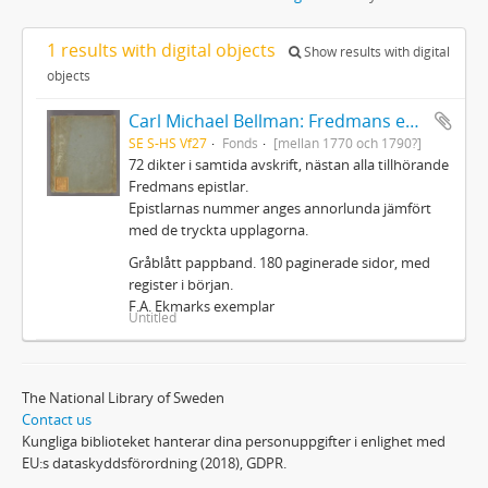
1 results with digital objects
Show results with digital
objects
Carl Michael Bellman: Fredmans epistlar m.m.
SE S-HS Vf27
Fonds
[mellan 1770 och 1790?]
72 dikter i samtida avskrift, nästan alla tillhörande
Fredmans epistlar.
Epistlarnas nummer anges annorlunda jämfört
med de tryckta upplagorna.
Gråblått pappband. 180 paginerade sidor, med
register i början.
F.A. Ekmarks exemplar
Untitled
The National Library of Sweden
Contact us
Kungliga biblioteket hanterar dina personuppgifter i enlighet med
EU:s dataskyddsförordning (2018), GDPR.