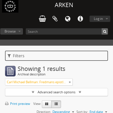
ARKEN
Log in
Browse
Filters
Showing 1 results
Archival description
Carl Michael Bellman: Fredmans epistlar m.m.
Advanced search options
Print preview
View:
Direction:
Descending
Sort by:
End date