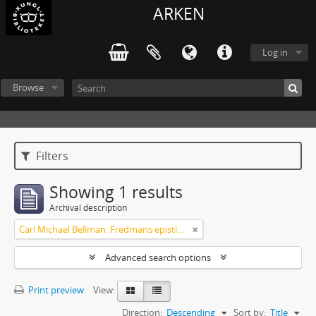
ARKEN
Log in
Browse
Filters
Showing 1 results
Archival description
Carl Michael Bellman: Fredmans epistlar m.m.
Advanced search options
Print preview
View:
Direction:
Descending
Sort by:
Title