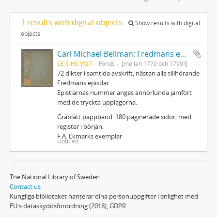
1 results with digital objects
Show results with digital
objects
Carl Michael Bellman: Fredmans epistlar m.m.
SE S-HS Vf27
Fonds
[mellan 1770 och 1790?]
72 dikter i samtida avskrift, nästan alla tillhörande
Fredmans epistlar.
Epistlarnas nummer anges annorlunda jämfört
med de tryckta upplagorna.
Gråblått pappband. 180 paginerade sidor, med
register i början.
F.A. Ekmarks exemplar
Untitled
The National Library of Sweden
Contact us
Kungliga biblioteket hanterar dina personuppgifter i enlighet med
EU:s dataskyddsförordning (2018), GDPR.