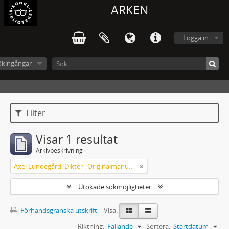
ARKEN
Logga in
ökingångar
Filter
Visar 1 resultat
Arkivbeskrivning
Axel Lundegård: Dikter : Originalmanuskript
Utökade sökmöjligheter
Förhandsgranska utskrift
Visa:
Riktning:
Fallande
Sortera:
Startdatum