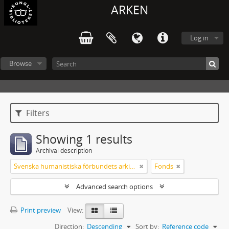
ARKEN
Log in
Browse
Filters
Showing 1 results
Archival description
Svenska humanistiska förbundets arkiv: handlingar 2003-2012
Fonds
Advanced search options
Print preview
View:
Direction:
Descending
Sort by:
Reference code