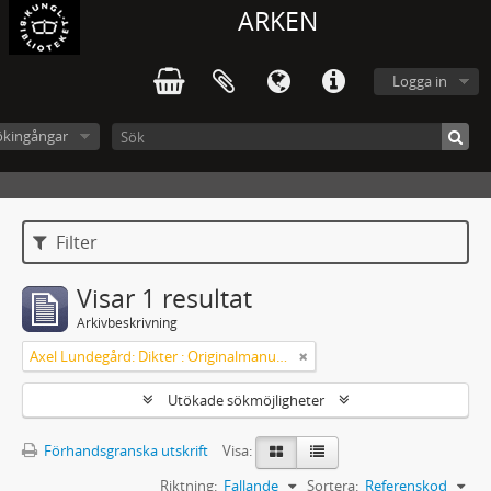
ARKEN
Logga in
ökingångar
Filter
Visar 1 resultat
Arkivbeskrivning
Axel Lundegård: Dikter : Originalmanuskript
Utökade sökmöjligheter
Förhandsgranska utskrift
Visa:
Riktning:
Fallande
Sortera:
Referenskod