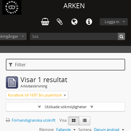
ARKEN
Logga in
ökingångar
Filter
Visar 1 resultat
Arkivbeskrivning
Koralbok till 1697 års psalmbok
Utökade sökmöjligheter
Förhandsgranska utskrift
Visa:
Riktning:
Fallande
Sortera:
Datum ändrad