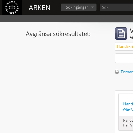
ARKEN
Sökingångar
V
Avgränsa sökresultatet:
A
Förhan
Hand
från 
Hands
från V