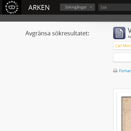
ARKEN
Sökingångar
V
Avgränsa sökresultatet:
A
Förhan