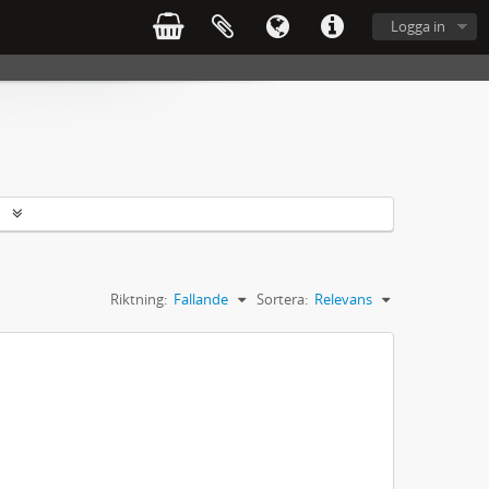
Logga in
r
Riktning:
Fallande
Sortera:
Relevans