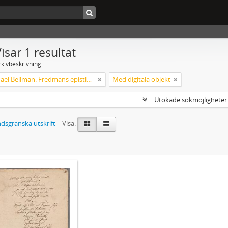
isar 1 resultat
rkivbeskrivning
Carl Michael Bellman: Fredmans epistlar och sånger m.fl. Bellman-texter
Med digitala objekt
Utökade sökmöjlighete
dsgranska utskrift
Visa: